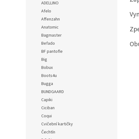
ADELLINO
Afelo
Vyn
Affenzahn
Anatomic
Zp
Bagmaster
Obu
Befado
BF pantofle
Big
Bobux
Boots4u
Bugga
BUNDGAARD
Capiki
Ciciban
Coqui
Cvičební kartičky
Čechtín