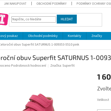
JAK NAKUPOVAT
OBCHODNÍ PODMÍNKY
PODMÍNKY OCHRANY OS
HLEDAT
kový poukaz
Obchodní podmínky
Kontakty
Značky
Celoroční obuv Superfit SATURNUS 1-009353-5510 pink
oroční obuv Superfit SATURNUS 1-0093
né
noceno
Podrobnosti hodnocení
Značka:
Superfit
ní
1 6
u
Měrná
Zvolt
cena:
ek.
Velikost