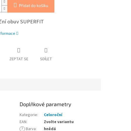
Přidat do košíku
ční obuv SUPERFIT
informace
ZEPTAT SE
SDÍLET
Doplňkové parametry
Kategorie
:
Celoroční
EAN
:
Zvolte variantu
?
Barva
:
hnědá