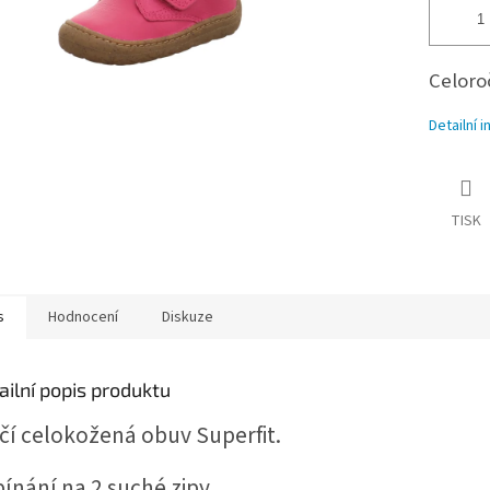
Celoro
Detailní 
TISK
s
Hodnocení
Diskuze
ailní popis produktu
čí celokožená obuv Superfit.
ínání na 2 suché zipy.