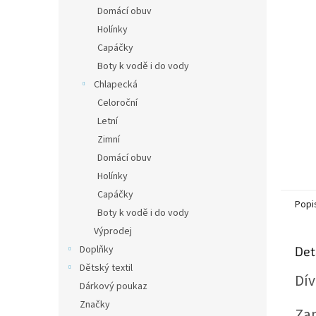
n
Domácí obuv
e
Holínky
l
Capáčky
Boty k vodě i do vody
Chlapecká
Celoroční
Letní
Zimní
Domácí obuv
Holínky
Capáčky
Popi
Boty k vodě i do vody
Výprodej
Doplňky
Det
Dětský textil
Dív
Dárkový poukaz
Značky
Zap