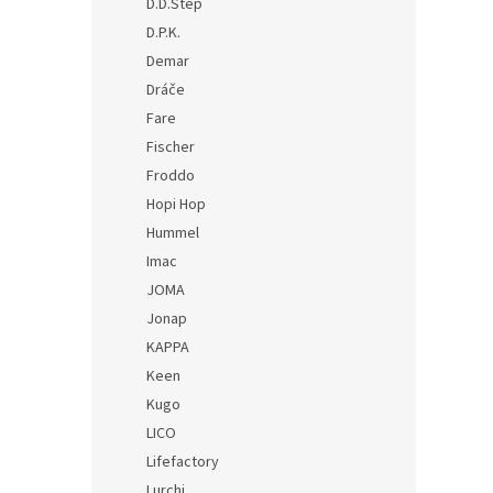
D.D.Step
D.P.K.
Demar
Dráče
Fare
Fischer
Froddo
Hopi Hop
Hummel
Imac
JOMA
Jonap
KAPPA
Keen
Kugo
LICO
Lifefactory
Lurchi