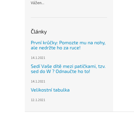
Vážen...
Články
První krůčky: Pomozte mu na nohy,
ale nedržte ho za ruce!
14.1.2021
Sedí Vaše dítě mezi patičkami, tzv.
sed do W ? Odnaučte ho to!
14.1.2021
Velikostní tabulka
12.1.2021
Z
á
p