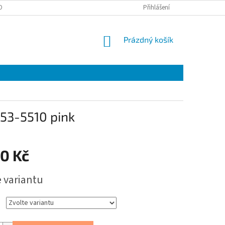
OBNÍCH ÚDAJŮ
EET
ZÁRUČNÍ LIST
Přihlášení
VÝMĚNA A VRÁCENÍ ZBOŽÍ
NÁKUPNÍ
Prázdný košík
KOŠÍK
53-5510 pink
00 Kč
e variantu