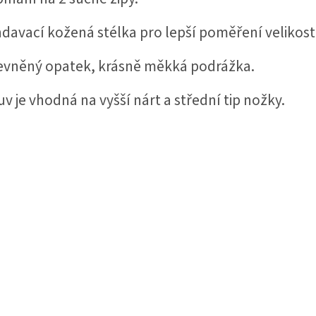
davací kožená stélka pro lepší poměření velikosti
evněný opatek, krásně měkká podrážka.
v je vhodná na vyšší nárt a střední tip nožky.