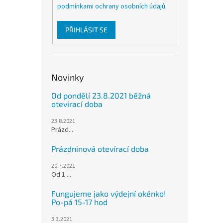
podmínkami ochrany osobních údajů
PŘIHLÁSIT SE
Novinky
Od pondělí 23.8.2021 běžná
otevírací doba
23.8.2021
Prázd...
Prázdninová otevírací doba
20.7.2021
Od 1....
Fungujeme jako výdejní okénko!
Po-pá 15-17 hod
3.3.2021