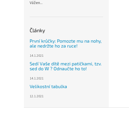
Vážen...
Články
První krůčky: Pomozte mu na nohy,
ale nedržte ho za ruce!
14.1.2021
Sedí Vaše dítě mezi patičkami, tzv.
sed do W ? Odnaučte ho to!
14.1.2021
Velikostní tabulka
12.1.2021
Z
á
p