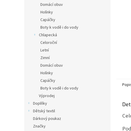
n
Domácí obuv
e
Holínky
l
Capáčky
Boty k vodě i do vody
Chlapecká
Celoroční
Letní
Zimní
Domácí obuv
Holínky
Capáčky
Popi
Boty k vodě i do vody
Výprodej
Doplňky
Det
Dětský textil
Cel
Dárkový poukaz
Značky
Pod