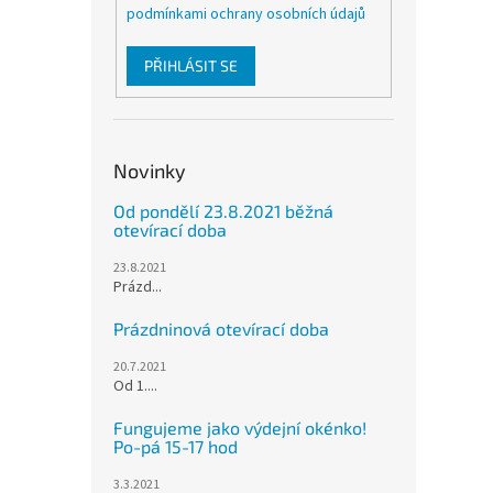
podmínkami ochrany osobních údajů
PŘIHLÁSIT SE
Novinky
Od pondělí 23.8.2021 běžná
otevírací doba
23.8.2021
Prázd...
Prázdninová otevírací doba
20.7.2021
Od 1....
Fungujeme jako výdejní okénko!
Po-pá 15-17 hod
3.3.2021