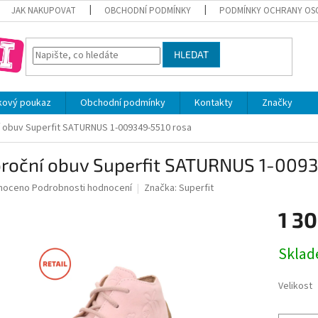
JAK NAKUPOVAT
OBCHODNÍ PODMÍNKY
PODMÍNKY OCHRANY OS
HLEDAT
kový poukaz
Obchodní podmínky
Kontakty
Značky
í obuv Superfit SATURNUS 1-009349-5510 rosa
oroční obuv Superfit SATURNUS 1-009
né
noceno
Podrobnosti hodnocení
Značka:
Superfit
ní
1 30
u
Měrná
Skla
cena:
ek.
Velikost