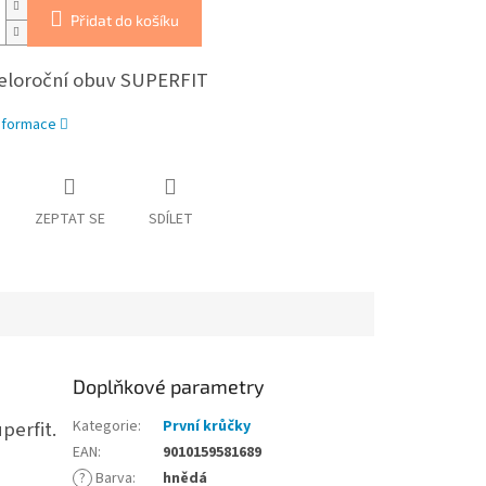
Přidat do košíku
celoroční obuv SUPERFIT
informace
ZEPTAT SE
SDÍLET
Doplňkové parametry
perfit.
Kategorie
:
První krůčky
EAN
:
9010159581689
?
Barva
:
hnědá