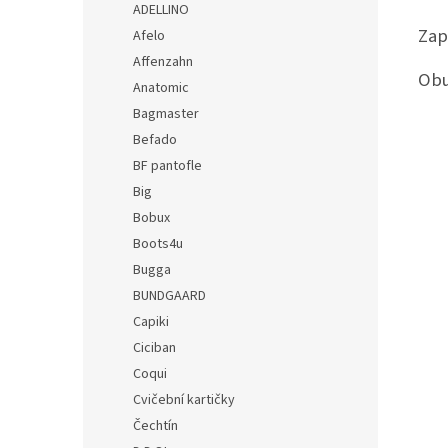
ADELLINO
Zap
Afelo
Affenzahn
Obu
Anatomic
Bagmaster
Befado
BF pantofle
Big
Bobux
Boots4u
Bugga
BUNDGAARD
Capiki
Ciciban
Coqui
Cvičební kartičky
Čechtín