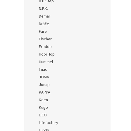
D.D.Step
D.P.K.
Demar
Dráče
Fare
Fischer
Froddo
Hopi Hop
Hummel
Imac
JOMA
Jonap
KAPPA
Keen
Kugo
LICO
Lifefactory
Lurchi