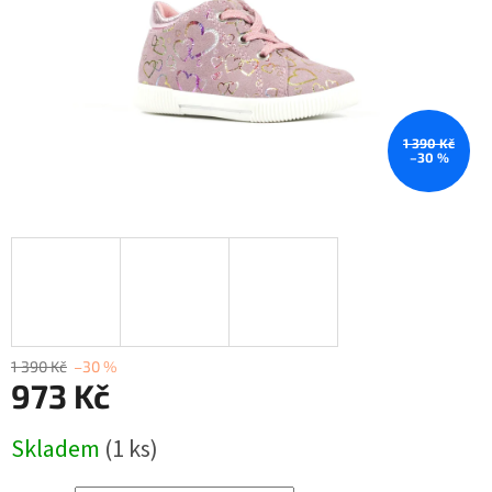
1 390 Kč
–30 %
1 390 Kč
–30 %
973 Kč
Měrná
Skladem
(1 ks)
cena: