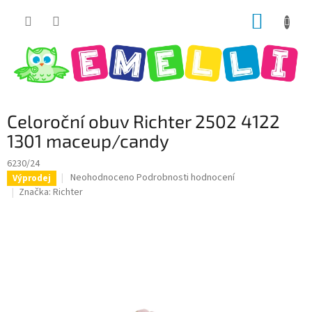
Přejít
NÁKUP
na
obsah
KOŠÍK
Celoroční obuv Richter 2502 4122
1301 maceup/candy
6230/24
Průměrné
Neohodnoceno
Podrobnosti hodnocení
Výprodej
hodnocení
Značka:
Richter
produktu
je
0,0
z
5
hvězdiček.