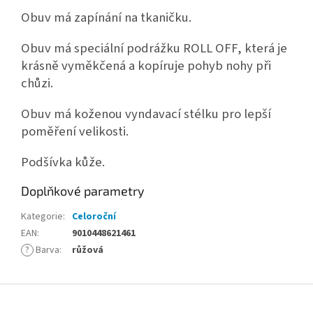
Obuv má zapínání na tkaničku.
Obuv má speciální podrážku ROLL OFF, která je
krásně vyměkčená a kopíruje pohyb nohy při
chůzi.
Obuv má koženou vyndavací stélku pro lepší
poměření velikosti.
Podšívka kůže.
Doplňkové parametry
Kategorie
:
Celoroční
EAN
:
9010448621461
?
Barva
:
růžová
Z
á