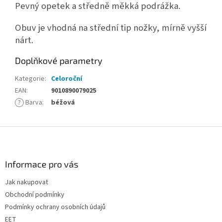
Pevný opetek a středně měkká podrážka.
Obuv je vhodná na střední tip nožky, mírně vyšší
nárt.
Doplňkové parametry
Kategorie
:
Celoroční
EAN
:
9010890079025
?
Barva
:
béžová
Z
á
p
a
Informace pro vás
t
Jak nakupovat
í
Obchodní podmínky
Podmínky ochrany osobních údajů
EET