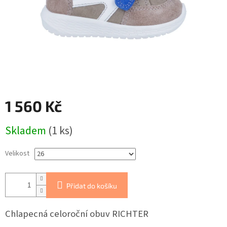
1 560 Kč
Měrná
Skladem
(1 ks)
cena:
Velikost
Přidat do košíku
Chlapecná celoroční obuv RICHTER