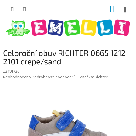
Přejít
NÁKUP
na
obsah
KOŠÍK
Celoroční obuv RICHTER 0665 1212
2101 crepe/sand
12491/26
Průměrné
Neohodnoceno
Podrobnosti hodnocení
Značka:
Richter
hodnocení
produktu
je
0,0
z
5
hvězdiček.