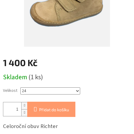
1 400 Kč
Měrná
Skladem
(1 ks)
cena:
Velikost
Přidat do košíku
Celoroční obuv Richter