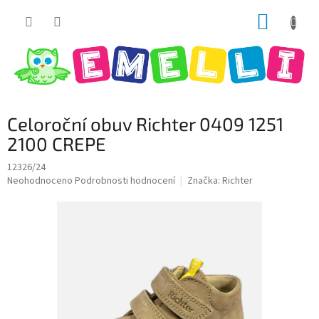
Přejít
NÁKUP
na
obsah
KOŠÍK
Celoroční obuv Richter 0409 1251
2100 CREPE
12326/24
Průměrné
Neohodnoceno
Podrobnosti hodnocení
Značka:
Richter
hodnocení
produktu
je
0,0
z
5
hvězdiček.