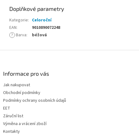
Doplňkové parametry
Kategorie
:
Celoroční
EAN
:
9010890072248
?
Barva
:
béžová
Z
á
p
a
Informace pro vás
t
Jak nakupovat
í
Obchodní podmínky
Podmínky ochrany osobních údajů
EET
Záruční list
Výměna a vrácení zboží
Kontakty