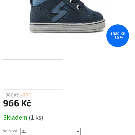
1 380 Kč
–30 %
1 380 Kč
–30 %
966 Kč
Měrná
Skladem
(1 ks)
cena:
Velikost