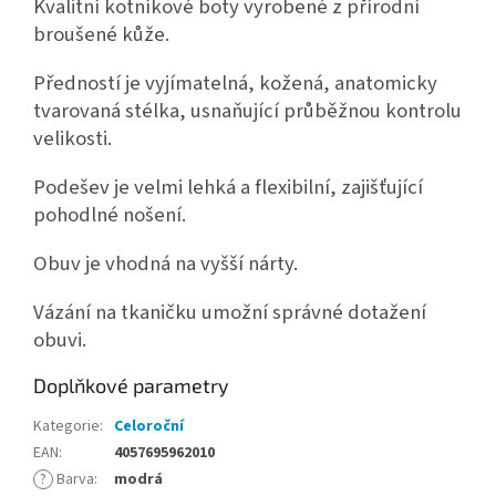
Kvalitní kotníkové boty vyrobené z přírodní
broušené kůže.
Předností je vyjímatelná, kožená, anatomicky
tvarovaná stélka, usnaňující průběžnou kontrolu
velikosti.
Podešev je velmi lehká a flexibilní, zajišťující
pohodlné nošení.
Obuv je vhodná na vyšší nárty.
Vázání na tkaničku umožní správné dotažení
obuvi.
Doplňkové parametry
Kategorie
:
Celoroční
EAN
:
4057695962010
?
Barva
:
modrá