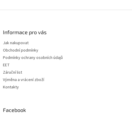
Z
á
p
a
Informace pro vás
t
Jak nakupovat
í
Obchodní podmínky
Podmínky ochrany osobních údajů
EET
Záruční list
Výměna a vrácení zboží
Kontakty
Facebook