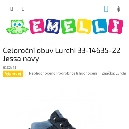
Přejít
NÁKUP
na
obsah
KOŠÍK
Celoroční obuv Lurchi 33-14635-22
Jessa navy
6182/21
Průměrné
Neohodnoceno
Podrobnosti hodnocení
Značka:
Lurchi
Výprodej
hodnocení
produktu
je
0,0
z
5
hvězdiček.