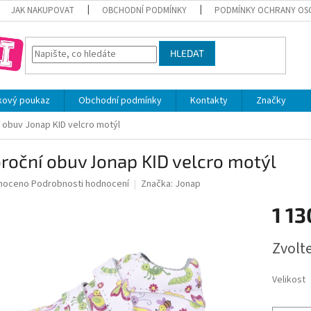
JAK NAKUPOVAT
OBCHODNÍ PODMÍNKY
PODMÍNKY OCHRANY OS
HLEDAT
kový poukaz
Obchodní podmínky
Kontakty
Značky
 obuv Jonap KID velcro motýl
roční obuv Jonap KID velcro motýl
né
noceno
Podrobnosti hodnocení
Značka:
Jonap
ní
1 13
u
Měrná
Zvolt
cena:
ek.
Velikost