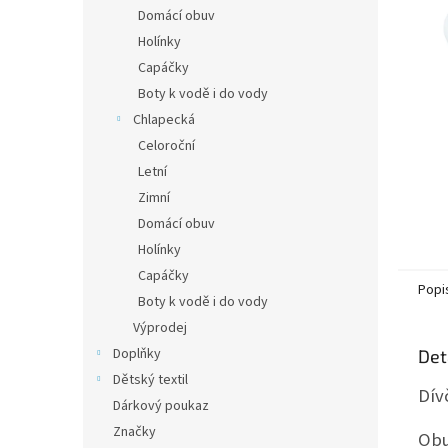
n
Domácí obuv
e
Holínky
l
Capáčky
Boty k vodě i do vody
Chlapecká
Celoroční
Letní
Zimní
Domácí obuv
Holínky
Capáčky
Popi
Boty k vodě i do vody
Výprodej
Doplňky
Det
Dětský textil
Dív
Dárkový poukaz
Značky
Obu