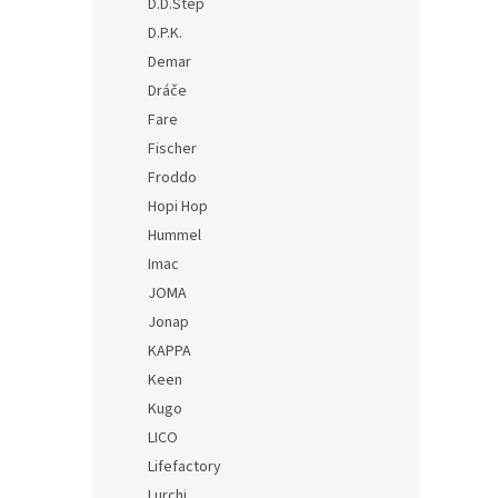
D.D.Step
D.P.K.
Demar
Dráče
Fare
Fischer
Froddo
Hopi Hop
Hummel
Imac
JOMA
Jonap
KAPPA
Keen
Kugo
LICO
Lifefactory
Lurchi