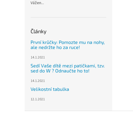
Vážen...
Články
První krůčky: Pomozte mu na nohy,
ale nedržte ho za ruce!
14.1.2021
Sedí Vaše dítě mezi patičkami, tzv.
sed do W ? Odnaučte ho to!
14.1.2021
Velikostní tabulka
12.1.2021
Z
á
p