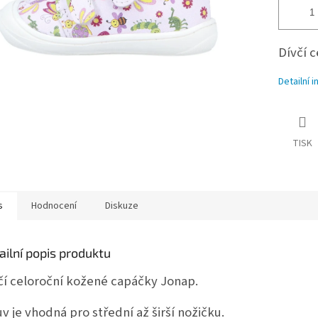
Dívčí 
Detailní 
TISK
s
Hodnocení
Diskuze
ailní popis produktu
čí celoroční kožené capáčky Jonap.
v je vhodná pro střední až širší nožičku.