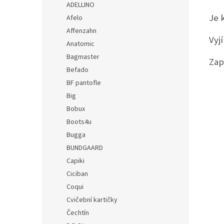
ADELLINO
Je 
Afelo
Affenzahn
Vyj
Anatomic
Bagmaster
Zap
Befado
BF pantofle
Big
Bobux
Boots4u
Bugga
BUNDGAARD
Capiki
Ciciban
Coqui
Cvičební kartičky
Čechtín