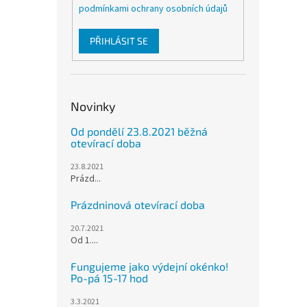
podmínkami ochrany osobních údajů
PŘIHLÁSIT SE
Novinky
Od pondělí 23.8.2021 běžná
otevírací doba
23.8.2021
Prázd...
Prázdninová otevírací doba
20.7.2021
Od 1....
Fungujeme jako výdejní okénko!
Po-pá 15-17 hod
3.3.2021