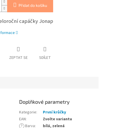
Přidat do košíku
celoroční capáčky Jonap
informace
ZEPTAT SE
SDÍLET
Doplňkové parametry
Kategorie
:
První krůčky
EAN
:
Zvolte variantu
?
Barva
:
bílá, zelená