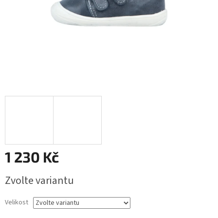
1 230 Kč
Měrná
Zvolte variantu
cena:
Velikost