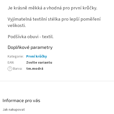
Je krásně měkká a vhodná pro první krůčky.
Vyjímatelná textilní stélka pro lepší poměření
velikosti.
Podšívka obuvi - textil.
Doplňkové parametry
Kategorie
:
První krůčky
EAN
:
Zvolte variantu
?
Barva
:
tm.modrá
Z
á
p
a
Informace pro vás
t
Jak nakupovat
í