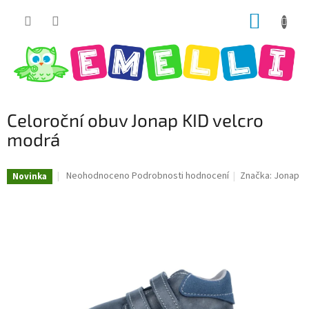
Přejít
NÁKUP
na
obsah
KOŠÍK
Celoroční obuv Jonap KID velcro
modrá
Průměrné
Neohodnoceno
Podrobnosti hodnocení
Značka:
Jonap
Novinka
hodnocení
produktu
je
0,0
z
5
hvězdiček.