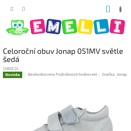
Přejít
NÁKUP
na
obsah
KOŠÍK
Celoroční obuv Jonap 051MV světle
šedá
15803/21
Průměrné
Neohodnoceno
Podrobnosti hodnocení
Značka:
Jonap
Novinka
hodnocení
produktu
je
0,0
z
5
hvězdiček.