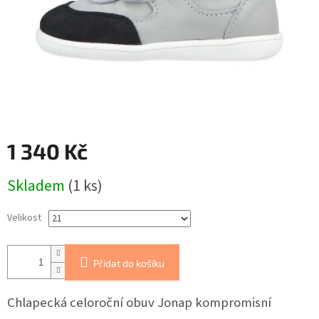
1 340 Kč
Měrná
Skladem
(1 ks)
cena:
Velikost
Přidat do košíku
Chlapecká celoroční obuv Jonap kompromisní