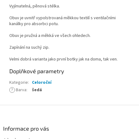
Vyjímatelná, pěnová stélka.
Obuv je uvnitř vypolstrovaná měkkou textilí s ventilačními
kanálky pro absorbci potu.
Obuv je pružná a měkká ve všech ohledech.
Zapínání na suchý zip.
Velmi dobrá varianta jako první botky jak na doma, tak ven.
Doplňkové parametry
Kategorie
:
Celoroční
?
Barva
:
šedá
Z
á
p
a
Informace pro vás
t