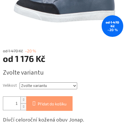
od 1 470
Kč
–20 %
od 1 470 Kč
–20 %
od
1 176 Kč
Měrná
Zvolte variantu
cena:
Velikost
Přidat do košíku
Dívčí celoroční kožená obuv Jonap.