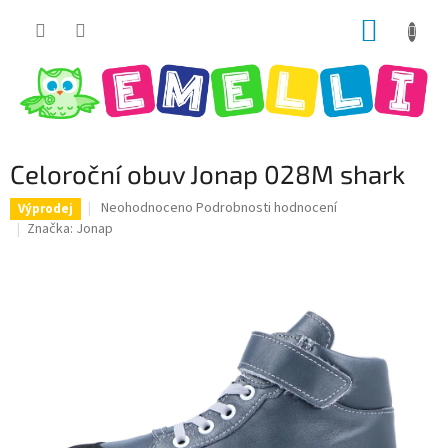
Přejít
NÁKUP
na
obsah
KOŠÍK
Celoroční obuv Jonap 028M shark
Průměrné
Neohodnoceno
Podrobnosti hodnocení
Výprodej
hodnocení
Značka:
Jonap
produktu
je
0,0
z
5
hvězdiček.