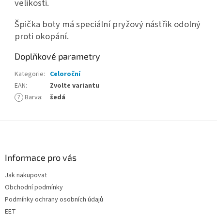
velikosti.
Špička boty má speciální pryžový nástřik odolný
proti okopání.
Doplňkové parametry
Kategorie
:
Celoroční
EAN
:
Zvolte variantu
?
Barva
:
šedá
Z
á
p
a
Informace pro vás
t
Jak nakupovat
í
Obchodní podmínky
Podmínky ochrany osobních údajů
EET