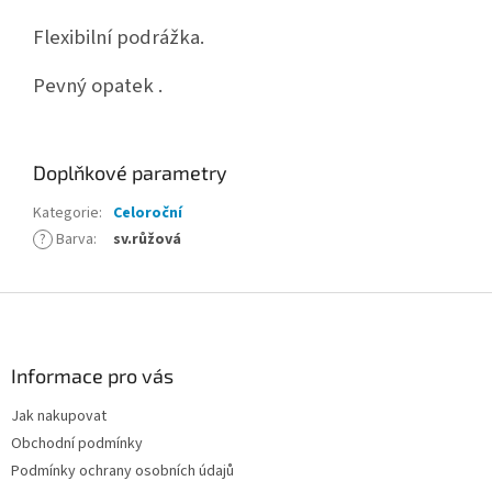
Flexibilní podrážka.
Pevný opatek .
Doplňkové parametry
Kategorie
:
Celoroční
?
Barva
:
sv.růžová
Z
á
p
a
Informace pro vás
t
Jak nakupovat
í
Obchodní podmínky
Podmínky ochrany osobních údajů