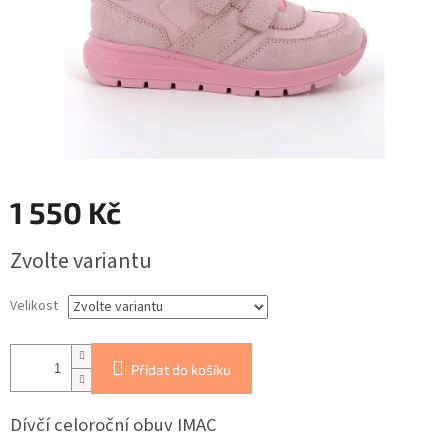
1 550 Kč
Měrná
Zvolte variantu
cena:
Velikost
Přidat do košíku
Dívčí celoroční obuv IMAC