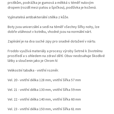
prstíkům, podrážka je gumová a měkká s téměř nulovým
dropem (rozdíl mezi patou a špičkou), podšívka je kožená.
Vyjímatelná antibakteriální stélka z kůže.
Boty jsou univerzální a s
edí na téměř všechny šířky nohy, lze
dobře utáhnout v kotníku, vhodné jsou na normální nárt.
Zapínání je na dva suché zipy pro snadné dotažení v nártu.
Froddo využívá materiály a procesy výroby šetrné k životnímu
prostředí a s ohledem na zdraví dětí. Obuv neobsahuje škodlivé
látky a sloučenin jako je
Chrom IV.
Velikostní tabulka - vnitřní rozměr.
Vel. 20 - vnitřní délka 128 mm, vnitřní šířka 57 mm
Vel. 21 - vnitřní délka 130 mm, vnitřní šířka 59 mm
Vel. 22 - vnitřní délka 140 mm, vnitřní šířka 60 mm
Vel. 23 - vnitřní délka 150 mm, vnitřní šířka 61 mm