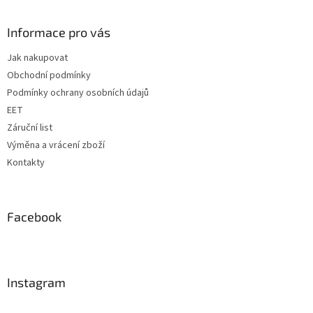
á
p
a
Informace pro vás
t
Jak nakupovat
í
Obchodní podmínky
Podmínky ochrany osobních údajů
EET
Záruční list
Výměna a vrácení zboží
Kontakty
Facebook
Instagram