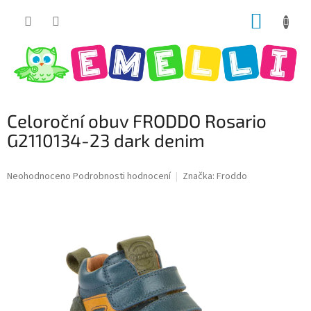
Přejít
NÁKUP
na
obsah
KOŠÍK
Celoroční obuv FRODDO Rosario
G2110134-23 dark denim
Průměrné
Neohodnoceno
Podrobnosti hodnocení
Značka:
Froddo
hodnocení
produktu
je
0,0
z
5
hvězdiček.