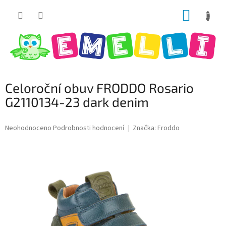
Přejít
NÁKUP
na
obsah
KOŠÍK
Celoroční obuv FRODDO Rosario
G2110134-23 dark denim
Průměrné
Neohodnoceno
Podrobnosti hodnocení
Značka:
Froddo
hodnocení
produktu
je
0,0
z
5
hvězdiček.