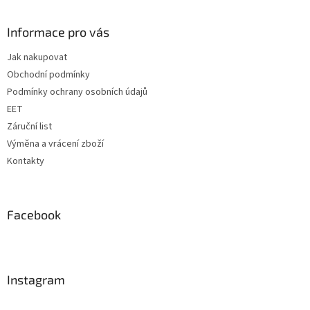
á
p
a
Informace pro vás
t
Jak nakupovat
í
Obchodní podmínky
Podmínky ochrany osobních údajů
EET
Záruční list
Výměna a vrácení zboží
Kontakty
Facebook
Instagram