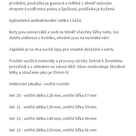
prstíkům, podrážka je gumová a měkká s téměř nulovým
dropem (rozdíl mezi patou a špičkou), podšívka je kožená.
Vyjímatelná antibakteriální stélka z kůže.
Boty jsou univerzální a s
edí na téměř všechny šířky nohy, lze
dobře utáhnout v kotníku, vhodné jsou na normální nárt.
Zapínání je na dva suché zipy pro snadné dotažení v nártu.
Froddo využívá materiály a procesy výroby šetrné k životnímu
prostředí a s ohledem na zdraví dětí. Obuv neobsahuje škodlivé
látky a sloučenin jako je
Chrom IV.
Velikostní tabulka - vnitřní rozměr.
Vel. 20 - vnitřní délka 128 mm, vnitřní šířka 57 mm
Vel. 21 - vnitřní délka 130 mm, vnitřní šířka 59 mm
Vel. 22 - vnitřní délka 140 mm, vnitřní šířka 60 mm
Vel. 23 - vnitřní délka 150 mm, vnitřní šířka 61 mm