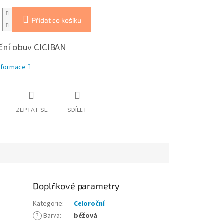
Přidat do košíku
ční obuv CICIBAN
informace
ZEPTAT SE
SDÍLET
Doplňkové parametry
Kategorie
:
Celoroční
?
Barva
:
béžová