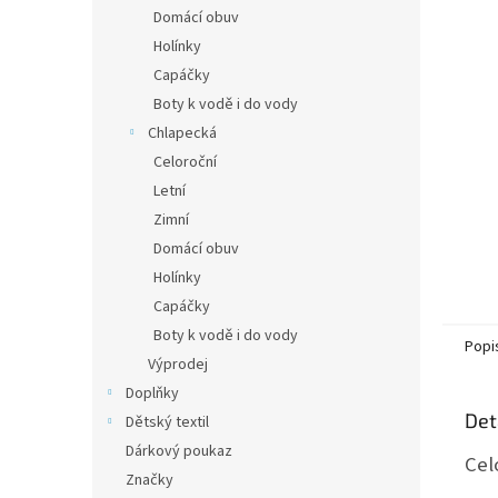
n
Domácí obuv
e
Holínky
l
Capáčky
Boty k vodě i do vody
Chlapecká
Celoroční
Letní
Zimní
Domácí obuv
Holínky
Capáčky
Boty k vodě i do vody
Popi
Výprodej
Doplňky
Det
Dětský textil
Dárkový poukaz
Cel
Značky