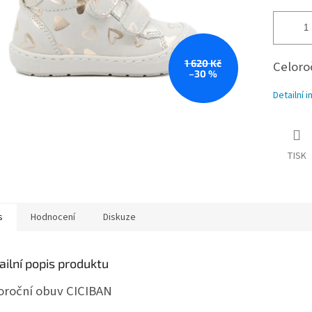
1 620 Kč
Celoro
–30 %
Detailní 
TISK
s
Hodnocení
Diskuze
ailní popis produktu
oroční obuv CICIBAN