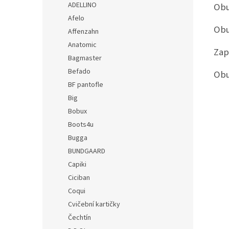
ADELLINO
Obu
Afelo
Obu
Affenzahn
Anatomic
Zap
Bagmaster
Befado
Obu
BF pantofle
Big
Bobux
Boots4u
Bugga
BUNDGAARD
Capiki
Ciciban
Coqui
Cvičební kartičky
Čechtín