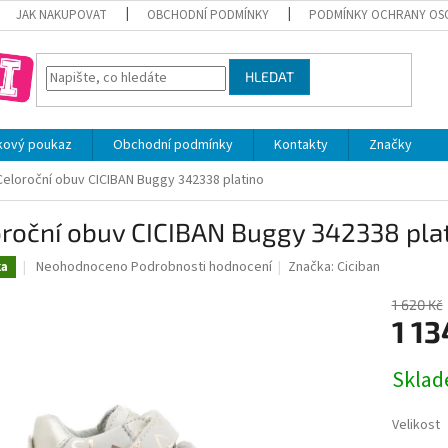
JAK NAKUPOVAT
OBCHODNÍ PODMÍNKY
PODMÍNKY OCHRANY OS
HLEDAT
kový poukaz
Obchodní podmínky
Kontakty
Značky
Celoroční obuv CICIBAN Buggy 342338 platino
oroční obuv CICIBAN Buggy 342338 pla
Průměrné
Neohodnoceno
Podrobnosti hodnocení
Značka:
Ciciban
ka
hodnocení
produktu
1 620 Kč
je
1 13
0,0
z
Měrná
Skla
5
cena:
hvězdiček.
Velikost