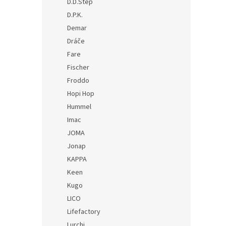
D.D.Step
D.P.K.
Demar
Dráče
Fare
Fischer
Froddo
Hopi Hop
Hummel
Imac
JOMA
Jonap
KAPPA
Keen
Kugo
LICO
Lifefactory
Lurchi