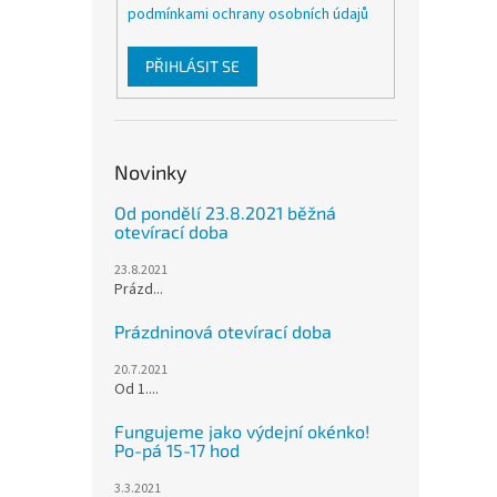
podmínkami ochrany osobních údajů
PŘIHLÁSIT SE
Novinky
Od pondělí 23.8.2021 běžná
otevírací doba
23.8.2021
Prázd...
Prázdninová otevírací doba
20.7.2021
Od 1....
Fungujeme jako výdejní okénko!
Po-pá 15-17 hod
3.3.2021