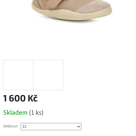
1 600 Kč
Měrná
Skladem
(1 ks)
cena:
Velikost