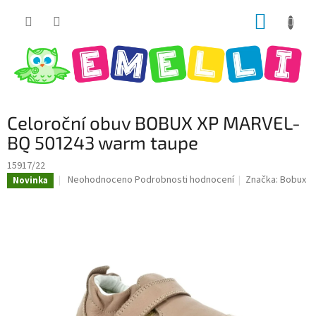
Přejít
NÁKUP
na
obsah
KOŠÍK
Celoroční obuv BOBUX XP MARVEL-
BQ 501243 warm taupe
15917/22
Průměrné
Neohodnoceno
Podrobnosti hodnocení
Značka:
Bobux
Novinka
hodnocení
produktu
je
0,0
z
5
hvězdiček.