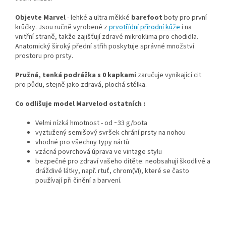
Objevte Marvel
- lehké a ultra měkké
barefoot
boty pro první
krůčky. Jsou ručně vyrobené z
prvotřídní přírodní kůže
i na
vnitřní straně, takže zajišťují zdravé mikroklima pro chodidla.
Anatomický široký přední střih poskytuje správné množství
prostoru pro prsty.
Pružná, tenká podrážka s 0 kapkami
zaručuje vynikající cit
pro půdu, stejně jako zdravá, plochá stélka.
Co odlišuje
model Marvel
od ostatních
:
Velmi nízká hmotnost - od ~33 g/bota
vyztužený semišový svršek chrání prsty na nohou
vhodné pro všechny typy nártů
vzácná povrchová úprava ve vintage stylu
bezpečné pro zdraví vašeho dítěte: neobsahují škodlivé a
dráždivé látky, např. rtuť, chrom(VI), které se často
používají při činění a barvení.