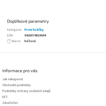
Doplňkové parametry
Kategorie
:
První krůčky
EAN
:
9420074810694
?
Barva
:
béžová
Z
á
p
a
Informace pro vás
t
Jak nakupovat
í
Obchodní podmínky
Podmínky ochrany osobních údajů
EET
Záruční list