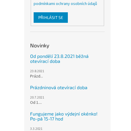
podmínkami ochrany osobních údajů
PŘIHLÁSIT SE
Novinky
Od pondělí 23.8.2021 běžná
otevírací doba
23.8.2021
Prázd...
Prázdninová otevírací doba
20.7.2021
Od 1....
Fungujeme jako výdejní okénko!
Po-pá 15-17 hod
3.3.2021