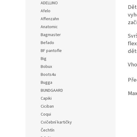
ADELLINO
Dět
Afelo
vyh
Affenzahn
začí
Anatomic
Bagmaster
Svr
fle
Befado
dět
BF pantofle
Big
Vho
Bobux
Boots4u
Pře
Bugga
BUNDGAARD
Max
Capiki
Ciciban
Coqui
Cvičební kartičky
Čechtín