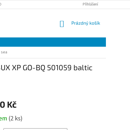
OBNÍCH ÚDAJŮ
EET
ZÁRUČNÍ LIST
Přihlášení
VÝMĚNA A VRÁCENÍ ZBOŽÍ
NÁKUPNÍ
Prázdný košík
KOŠÍK
 sea
OBUX XP GO-BQ 501059 baltic
0 Kč
dem
(2 ks)