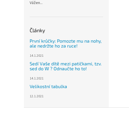
Vážen...
Články
První krůčky: Pomozte mu na nohy,
ale nedržte ho za ruce!
14.1.2021
Sedí Vaše dítě mezi patičkami, tzv.
sed do W ? Odnaučte ho to!
14.1.2021
Velikostní tabulka
12.1.2021
Z
á
p