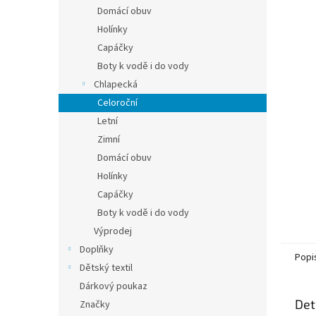
n
Domácí obuv
e
Holínky
l
Capáčky
Boty k vodě i do vody
Chlapecká
Celoroční
Letní
Zimní
Domácí obuv
Holínky
Capáčky
Boty k vodě i do vody
Výprodej
Doplňky
Popi
Dětský textil
Dárkový poukaz
Det
Značky