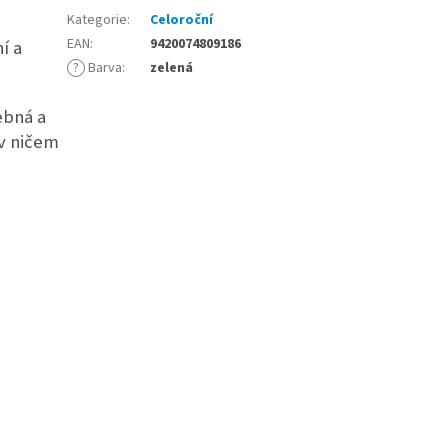
Kategorie
:
Celoroční
EAN
:
9420074809186
í a
?
Barva
:
zelená
ebná a
 v ničem