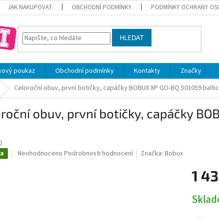
JAK NAKUPOVAT
OBCHODNÍ PODMÍNKY
PODMÍNKY OCHRANY OS
HLEDAT
kový poukaz
Obchodní podmínky
Kontakty
Značky
Celoroční obuv, první botičky, capáčky BOBUX XP GO-BQ 501059 baltic
roční obuv, první botičky, capáčky B
0
Průměrné
Neohodnoceno
Podrobnosti hodnocení
Značka:
Bobux
ka
hodnocení
produktu
1 43
je
0,0
Měrná
Skla
z
cena:
5
hvězdiček.