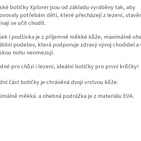
ské botičky Xplorer jsou od základu vyráběny tak, aby
ovovaly potřebám dětí, které přecházejí z lezení, stavěn
nají se učit chodit.
šek i podšívka je z příjemné měkké kůže, maximálně oh
xibilní podešev, která podporuje zdravý vývoj chodidel a
skou nohu neomezují.
dné pro chůzi i lezení, ideální botičky pro první krůčky!
dní část botičky je chráněná dvojí vrstvou kůže.
imálně měkká a ohebná podrážka je z materiálu EVA.