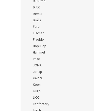
D.D.Step
D.P.K.
Demar
Dráče
Fare
Fischer
Froddo
Hopi Hop
Hummel
Imac
JOMA
Jonap
KAPPA
Keen
Kugo
LICO
Lifefactory
Lurchi