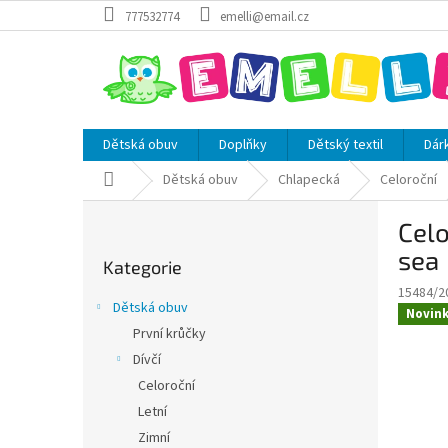
Přejít
777532774
emelli@email.cz
na
obsah
Dětská obuv
Doplňky
Dětský textil
Dár
Domů
Dětská obuv
Chlapecká
Celoroční
P
Celo
o
Přeskočit
s
sea
Kategorie
kategorie
t
15484/2
r
Dětská obuv
Novin
a
První krůčky
n
Dívčí
n
í
Celoroční
p
Letní
a
Zimní