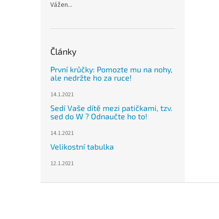
Vážen...
Články
První krůčky: Pomozte mu na nohy,
ale nedržte ho za ruce!
14.1.2021
Sedí Vaše dítě mezi patičkami, tzv.
sed do W ? Odnaučte ho to!
14.1.2021
Velikostní tabulka
12.1.2021
Z
á
p