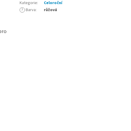
Kategorie
:
Celoroční
?
Barva
:
růžová
pro