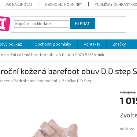
JAK NAKUPOVAT
OBCHODNÍ PODMÍNKY
PODMÍNKY OCHRANY OS
HLEDAT
kový poukaz
Obchodní podmínky
Kontakty
Značky
Celoroční kožená barefoot obuv D.D.step S070-52656 pink
roční kožená barefoot obuv D.D.step 
né
noceno
Podrobnosti hodnocení
Značka:
D.D.Step
ní
u
1 450 Kč
1 01
Měrná
Zvolt
cena:
ek.
Velikost