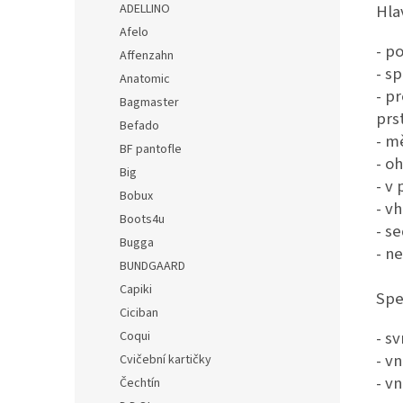
Hla
ADELLINO
Afelo
- p
Affenzahn
- sp
Anatomic
- p
Bagmaster
prs
Befado
- m
BF pantofle
- o
Big
- v
Bobux
- v
Boots4u
- s
Bugga
- n
BUNDGAARD
Capiki
Spe
Ciciban
- s
Coqui
- v
Cvičební kartičky
- vn
Čechtín