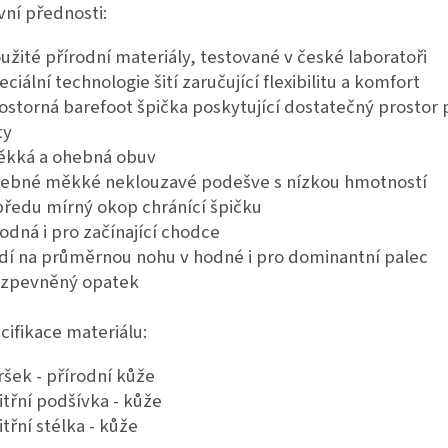
vní přednosti:
oužité přírodní materiály, testované v české laboratoři
eciální technologie šití zaručující flexibilitu a komfort
rostorná barefoot špička poskytující dostatečný prostor 
ty
ěkká a ohebná obuv
hebné měkké neklouzavé podešve s nízkou hmotností
 předu mírný okop chránící špičku
hodná i pro začínající chodce
edí na průměrnou nohu v hodné i pro dominantní palec
ezpevněný opatek
cifikace materiálu:
vršek - přírodní kůže
nitřní podšívka - kůže
itřní stélka - kůže