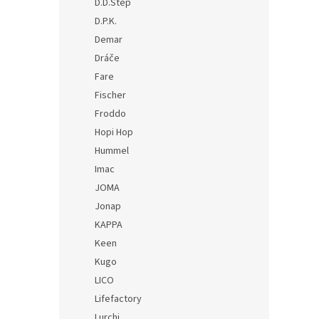
D.D.Step
D.P.K.
Demar
Dráče
Fare
Fischer
Froddo
Hopi Hop
Hummel
Imac
JOMA
Jonap
KAPPA
Keen
Kugo
LICO
Lifefactory
Lurchi