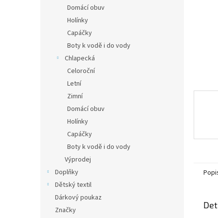
n
Domácí obuv
e
Holínky
l
Capáčky
Boty k vodě i do vody
Chlapecká
Celoroční
Letní
Zimní
Domácí obuv
Holínky
Capáčky
Boty k vodě i do vody
Výprodej
Doplňky
Popi
Dětský textil
Dárkový poukaz
Det
Značky