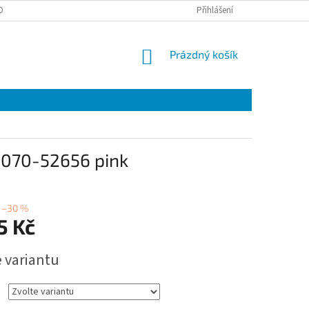
OBNÍCH ÚDAJŮ
EET
ZÁRUČNÍ LIST
Přihlášení
VÝMĚNA A VRÁCENÍ ZBOŽÍ
NÁKUPNÍ
Prázdný košík
KOŠÍK
S070-52656 pink
–30 %
5 Kč
e variantu