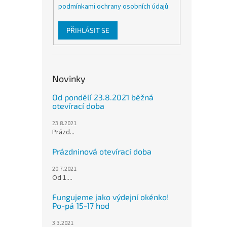
podmínkami ochrany osobních údajů
PŘIHLÁSIT SE
Novinky
Od pondělí 23.8.2021 běžná
otevírací doba
23.8.2021
Prázd...
Prázdninová otevírací doba
20.7.2021
Od 1....
Fungujeme jako výdejní okénko!
Po-pá 15-17 hod
3.3.2021