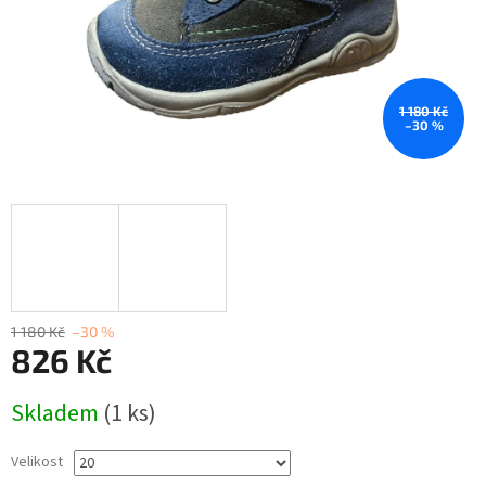
1 180 Kč
–30 %
1 180 Kč
–30 %
826 Kč
Měrná
Skladem
(1 ks)
cena:
Velikost