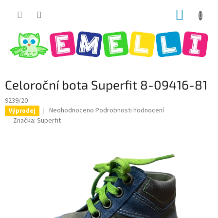
Přejít
NÁKUP
na
obsah
KOŠÍK
Celoroční bota Superfit 8-09416-81
9239/20
Průměrné
Neohodnoceno
Podrobnosti hodnocení
Výprodej
hodnocení
Značka:
Superfit
produktu
je
0,0
z
5
hvězdiček.