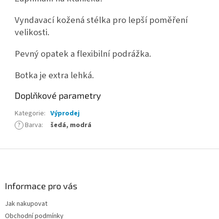
Vyndavací kožená stélka pro lepší poměření
velikosti.
Pevný opatek a flexibilní podrážka.
Botka je extra lehká.
Doplňkové parametry
Kategorie
:
Výprodej
?
Barva
:
šedá, modrá
Z
á
p
a
Informace pro vás
t
Jak nakupovat
í
Obchodní podmínky