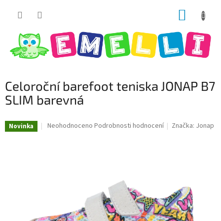
Přejít
NÁKUP
na
obsah
KOŠÍK
Celoroční barefoot teniska JONAP B7
SLIM barevná
Průměrné
Neohodnoceno
Podrobnosti hodnocení
Značka:
Jonap
Novinka
hodnocení
produktu
je
0,0
z
5
hvězdiček.