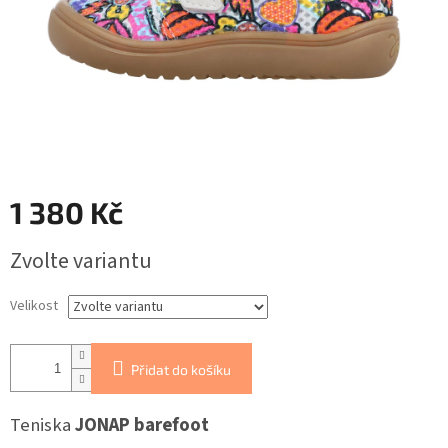
1 380 Kč
Měrná
Zvolte variantu
cena:
Velikost
Přidat do košíku
Teniska
JONAP barefoot