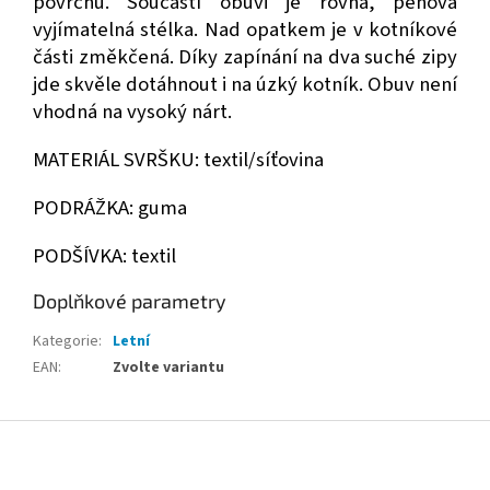
povrchu. Součástí obuvi je rovná, pěnová
vyjímatelná stélka. Nad opatkem je v kotníkové
části změkčená. Díky zapínání na dva suché zipy
jde skvěle dotáhnout i na úzký kotník. Obuv není
vhodná na vysoký nárt.
MATERIÁL SVRŠKU: textil/síťovina
PODRÁŽKA: guma
PODŠÍVKA: textil
Doplňkové parametry
Kategorie
:
Letní
EAN
:
Zvolte variantu
Z
á
p