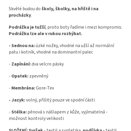
Skvělé budou do
školy, školky, na hřiště i na
procházky
.
Podrážka je tužší
, proto boty řadíme i mezi kompromis.
Podrážku lze ale v rukou rozhýbat.
- Sednou na:
úzké nožky, vhodné na užší až normální
patu i kotník, vhodné na dominantní palec
-
Zapínání:
dva velcro pásky
-
Opatek:
zpevněný
-
Membrána:
Gore-Tex
- Jazyk:
volný, přišitý pouze ve spodní části
-
Stélka:
pěnová s nášlapem z kůže, vyjímatelná -
možnost kontroly velikosti
SLOŽENÍ: Svršek
- textil a syntetika,
podšívka -
textil,