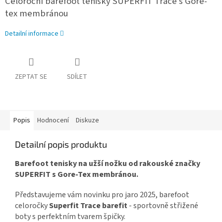
Celoroční barefoot tenisky SUPERFIT Trace s Gore-
tex membránou
Detailní informace
ZEPTAT SE
SDÍLET
Popis
Hodnocení
Diskuze
Detailní popis produktu
Barefoot tenisky na užší nožku od rakouské značky
SUPERFIT s Gore-Tex membránou.
Představujeme vám novinku pro jaro 2025, barefoot
celoročky
Superfit Trace
barefit
- sportovně střižené
boty s perfektním tvarem špičky.