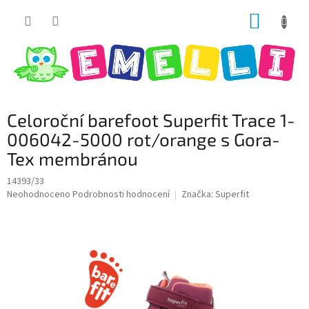
Přejít
NÁKUP
na
obsah
KOŠÍK
Celoroční barefoot Superfit Trace 1-
006042-5000 rot/orange s Gora-
Tex membránou
14393/33
Průměrné
Neohodnoceno
Podrobnosti hodnocení
Značka:
Superfit
hodnocení
produktu
je
0,0
z
5
hvězdiček.