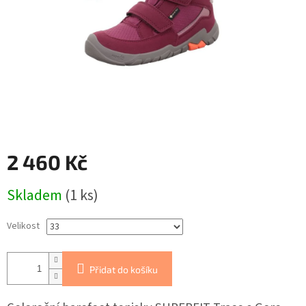
2 460 Kč
Měrná
Skladem
(1 ks)
cena:
Velikost
Přidat do košíku