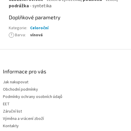
podrážka
- syntetika
Doplňkové parametry
Kategorie
:
Celoroční
?
Barva
:
vínová
Z
á
p
a
Informace pro vás
t
Jak nakupovat
í
Obchodní podmínky
Podmínky ochrany osobních údajů
EET
Záruční list
Výměna a vrácení zboží
Kontakty