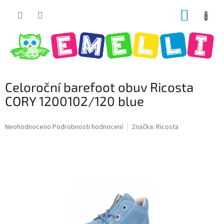
Přejít
NÁKUP
na
obsah
KOŠÍK
Celoroční barefoot obuv Ricosta
CORY 1200102/120 blue
Průměrné
Neohodnoceno
Podrobnosti hodnocení
Značka:
Ricosta
hodnocení
produktu
je
0,0
z
5
hvězdiček.