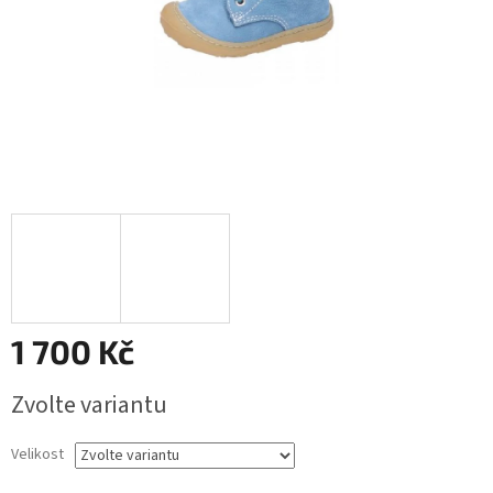
1 700 Kč
Měrná
Zvolte variantu
cena:
Velikost