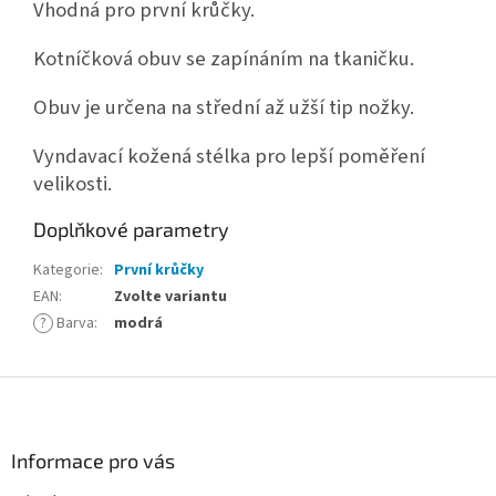
Vhodná pro první krůčky.
Kotníčková obuv se zapínáním na tkaničku.
Obuv je určena na střední až užší tip nožky.
Vyndavací kožená stélka pro lepší poměření
velikosti.
Doplňkové parametry
Kategorie
:
První krůčky
EAN
:
Zvolte variantu
?
Barva
:
modrá
Z
á
p
a
Informace pro vás
t