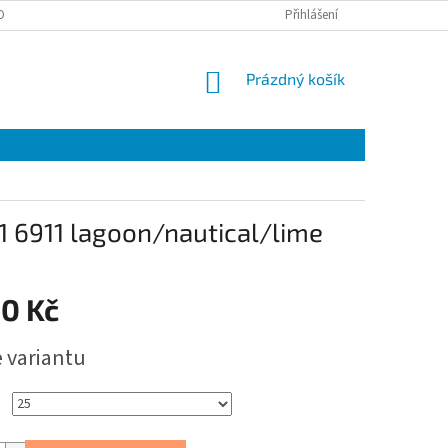
OBNÍCH ÚDAJŮ
EET
ZÁRUČNÍ LIST
Přihlášení
VÝMĚNA A VRÁCENÍ ZBOŽÍ
NÁKUPNÍ
Prázdný košík
KOŠÍK
1 6911 lagoon/nautical/lime
00 Kč
e variantu