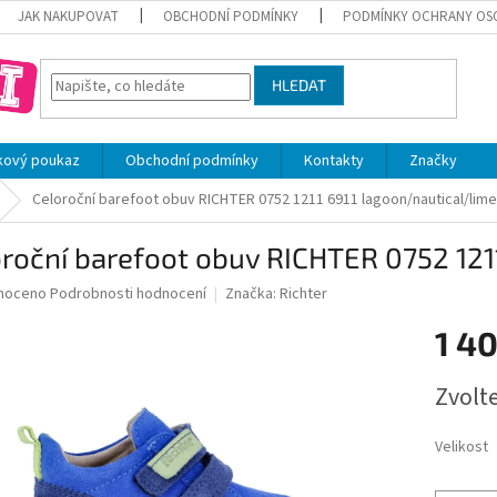
JAK NAKUPOVAT
OBCHODNÍ PODMÍNKY
PODMÍNKY OCHRANY OS
HLEDAT
kový poukaz
Obchodní podmínky
Kontakty
Značky
Celoroční barefoot obuv RICHTER 0752 1211 6911 lagoon/nautical/lime
roční barefoot obuv RICHTER 0752 121
né
noceno
Podrobnosti hodnocení
Značka:
Richter
ní
1 4
u
Měrná
Zvolt
cena:
ek.
Velikost