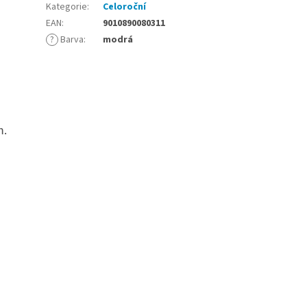
Kategorie
:
Celoroční
EAN
:
9010890080311
?
Barva
:
modrá
m.