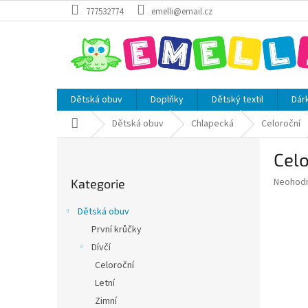
Přejít
777532774
emelli@email.cz
na
obsah
Dětská obuv
Doplňky
Dětský textil
Dár
Domů
Dětská obuv
Chlapecká
Celoroční
P
Celo
o
Přeskočit
s
Průměr
Neohod
Kategorie
kategorie
t
hodnoce
r
produkt
Dětská obuv
a
je
První krůčky
0,0
n
z
Dívčí
n
5
í
Celoroční
hvězdič
p
Letní
a
Zimní