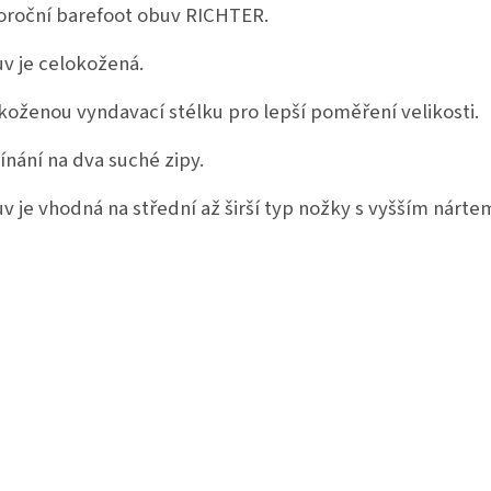
oroční barefoot obuv RICHTER.
v je celokožená.
koženou vyndavací stélku pro lepší poměření velikosti.
ínání na dva suché zipy.
v je vhodná na střední až širší typ nožky s vyšším nárte