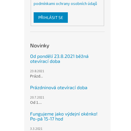
podmínkami ochrany osobních údajů
PŘIHLÁSIT SE
Novinky
Od pondělí 23.8.2021 běžná
otevírací doba
23.8.2021
Prázd...
Prázdninová otevírací doba
20.7.2021
Od 1....
Fungujeme jako výdejní okénko!
Po-pá 15-17 hod
3.3.2021