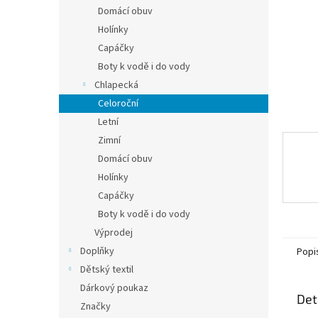
n
Domácí obuv
e
Holínky
l
Capáčky
Boty k vodě i do vody
Chlapecká
Celoroční
Letní
Zimní
Domácí obuv
Holínky
Capáčky
Boty k vodě i do vody
Výprodej
Doplňky
Popi
Dětský textil
Dárkový poukaz
Det
Značky