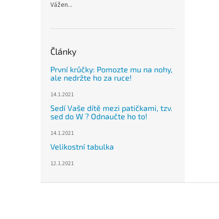
Vážen...
Články
První krůčky: Pomozte mu na nohy,
ale nedržte ho za ruce!
14.1.2021
Sedí Vaše dítě mezi patičkami, tzv.
sed do W ? Odnaučte ho to!
14.1.2021
Velikostní tabulka
12.1.2021
Z
á
p