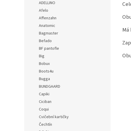
ADELLINO
Cel
Afelo
Obu
Affenzahn
Anatomic
Má 
Bagmaster
Befado
Zap
BF pantofle
Obu
Big
Bobux
Boots4u
Bugga
BUNDGAARD
Capiki
Ciciban
Coqui
Cvičební kartičky
Čechtín