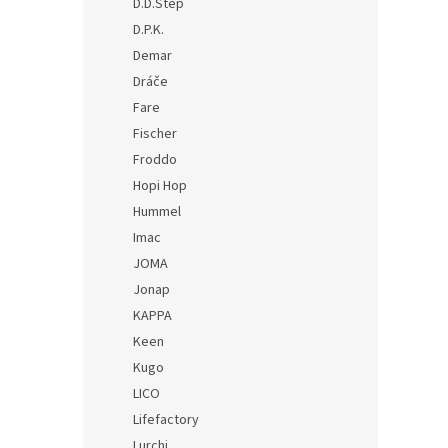
D.D.Step
D.P.K.
Demar
Dráče
Fare
Fischer
Froddo
Hopi Hop
Hummel
Imac
JOMA
Jonap
KAPPA
Keen
Kugo
LICO
Lifefactory
Lurchi