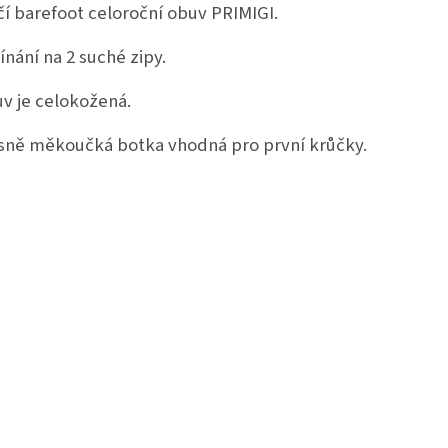
čí barefoot celoroční obuv PRIMIGI.
ínání na 2 suché zipy.
v je celokožená.
sně měkoučká botka vhodná pro první krůčky.