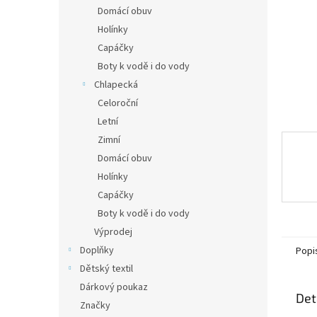
n
Domácí obuv
e
Holínky
l
Capáčky
Boty k vodě i do vody
Chlapecká
Celoroční
Letní
Zimní
Domácí obuv
Holínky
Capáčky
Boty k vodě i do vody
Výprodej
Doplňky
Popi
Dětský textil
Dárkový poukaz
Det
Značky