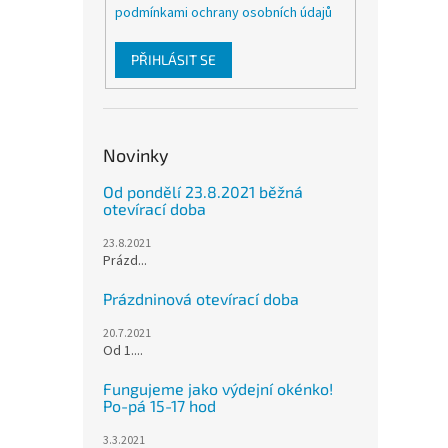
podmínkami ochrany osobních údajů
PŘIHLÁSIT SE
Novinky
Od pondělí 23.8.2021 běžná
otevírací doba
23.8.2021
Prázd...
Prázdninová otevírací doba
20.7.2021
Od 1....
Fungujeme jako výdejní okénko!
Po-pá 15-17 hod
3.3.2021