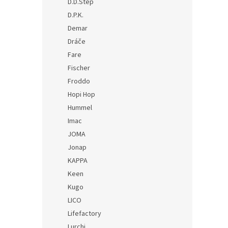
D.D.Step
D.P.K.
Demar
Dráče
Fare
Fischer
Froddo
Hopi Hop
Hummel
Imac
JOMA
Jonap
KAPPA
Keen
Kugo
LICO
Lifefactory
Lurchi