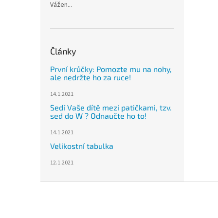
Vážen...
Články
První krůčky: Pomozte mu na nohy,
ale nedržte ho za ruce!
14.1.2021
Sedí Vaše dítě mezi patičkami, tzv.
sed do W ? Odnaučte ho to!
14.1.2021
Velikostní tabulka
12.1.2021
Z
á
p