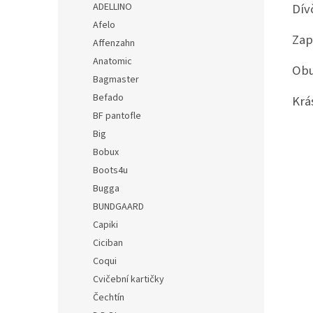
Dív
ADELLINO
Afelo
Zap
Affenzahn
Anatomic
Obu
Bagmaster
Befado
Krá
BF pantofle
Big
Bobux
Boots4u
Bugga
BUNDGAARD
Capiki
Ciciban
Coqui
Cvičební kartičky
Čechtín