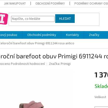
JAK NAKUPOVAT
OBCHODNÍ PODMÍNKY
PODMÍNKY OCHRANY OS
HLEDAT
kový poukaz
Obchodní podmínky
Kontakty
Značky
Celoroční barefoot obuv Primigi 6911244 rosa antico
roční barefoot obuv Primigi 6911244 r
né
noceno
Podrobnosti hodnocení
Značka:
Primigi
ní
1 37
u
Měrná
Skla
cena:
ek.
Velikost