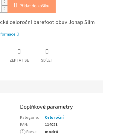
Přidat do košíku
cká celoroční barefoot obuv Jonap Slim
informace
ZEPTAT SE
SDÍLET
Doplňkové parametry
Kategorie
:
Celoroční
EAN
:
114021
?
Barva
:
modrá