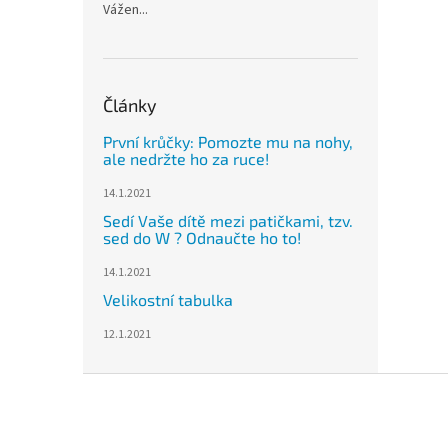
Vážen...
Články
První krůčky: Pomozte mu na nohy,
ale nedržte ho za ruce!
14.1.2021
Sedí Vaše dítě mezi patičkami, tzv.
sed do W ? Odnaučte ho to!
14.1.2021
Velikostní tabulka
12.1.2021
Z
á
p