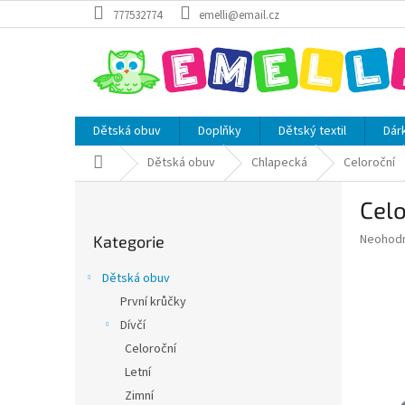
Přejít
777532774
emelli@email.cz
na
obsah
Dětská obuv
Doplňky
Dětský textil
Dár
Domů
Dětská obuv
Chlapecká
Celoroční
P
Cel
o
Přeskočit
s
Průměr
Neohod
Kategorie
kategorie
t
hodnoce
r
produkt
Dětská obuv
a
je
První krůčky
0,0
n
z
Dívčí
n
5
í
Celoroční
hvězdič
p
Letní
a
Zimní