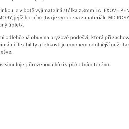
inkou je v botě vyjímatelná stélka z 3mm LATEXOVÉ PĚ
ORY, jejíž horní vrstva je vyrobena z materiálu MICROS
aný úplet/.
mi odlehčená obuv na pryžové podešvi, která při zachov
imální flexibility a lehkosti je mnohem odolnější než st
ešve.
v simuluje přirozenou chůzi v přírodním terénu.