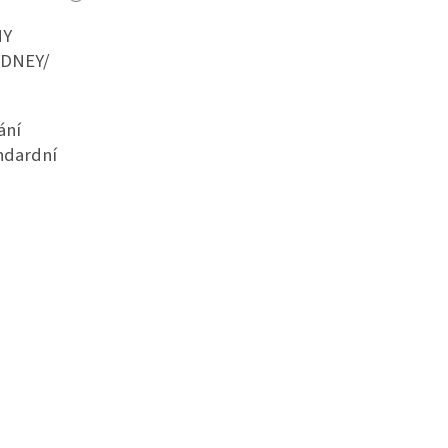
NY
YDNEY/
ání
andardní