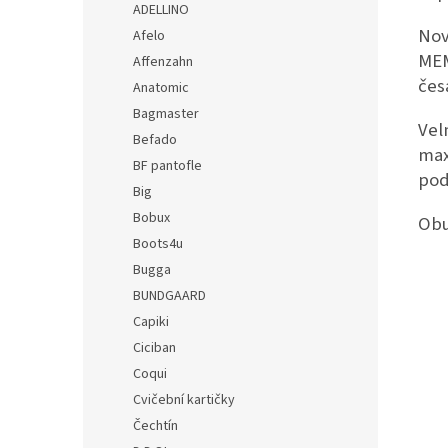
ADELLINO
Nov
Afelo
MEM
Affenzahn
čes
Anatomic
Bagmaster
Vel
Befado
max
BF pantofle
pod
Big
Bobux
Obu
Boots4u
Bugga
BUNDGAARD
Capiki
Ciciban
Coqui
Cvičební kartičky
Čechtín