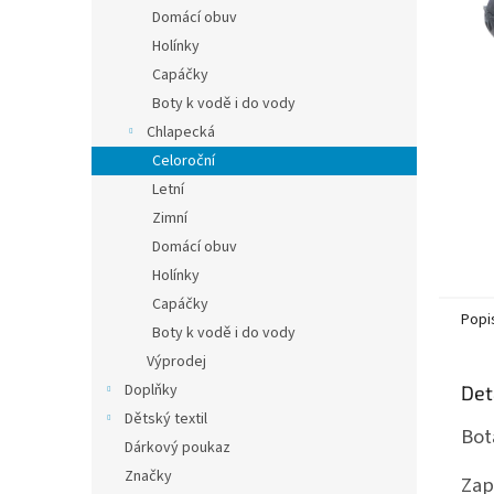
n
Domácí obuv
e
Holínky
l
Capáčky
Boty k vodě i do vody
Chlapecká
Celoroční
Letní
Zimní
Domácí obuv
Holínky
Capáčky
Popi
Boty k vodě i do vody
Výprodej
Doplňky
Det
Dětský textil
Bot
Dárkový poukaz
Značky
Zap