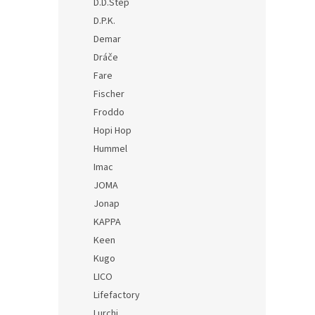
D.D.Step
D.P.K.
Demar
Dráče
Fare
Fischer
Froddo
Hopi Hop
Hummel
Imac
JOMA
Jonap
KAPPA
Keen
Kugo
LICO
Lifefactory
Lurchi