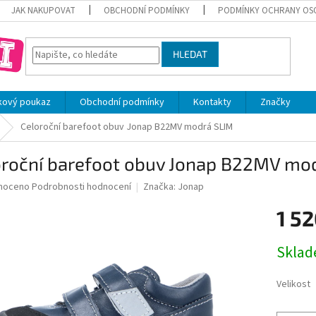
JAK NAKUPOVAT
OBCHODNÍ PODMÍNKY
PODMÍNKY OCHRANY OS
HLEDAT
kový poukaz
Obchodní podmínky
Kontakty
Značky
Celoroční barefoot obuv Jonap B22MV modrá SLIM
oroční barefoot obuv Jonap B22MV mo
né
noceno
Podrobnosti hodnocení
Značka:
Jonap
ní
1 52
u
Měrná
Skla
cena:
ek.
Velikost