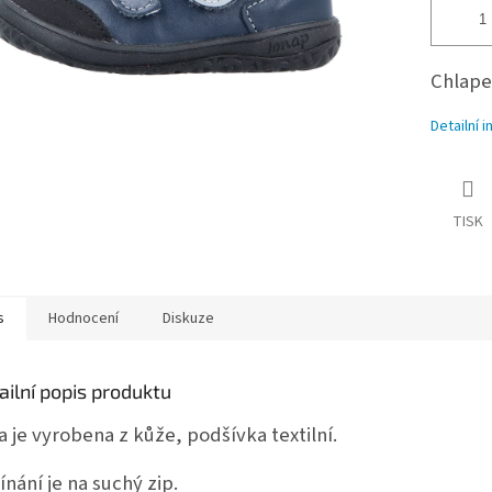
Chlape
Detailní 
TISK
s
Hodnocení
Diskuze
ailní popis produktu
a je vyrobena z kůže, podšívka textilní.
ínání je na suchý zip.