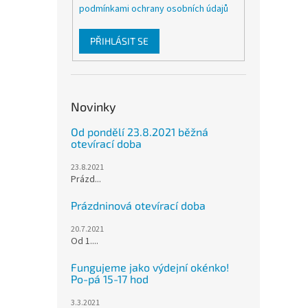
podmínkami ochrany osobních údajů
PŘIHLÁSIT SE
Novinky
Od pondělí 23.8.2021 běžná
otevírací doba
23.8.2021
Prázd...
Prázdninová otevírací doba
20.7.2021
Od 1....
Fungujeme jako výdejní okénko!
Po-pá 15-17 hod
3.3.2021