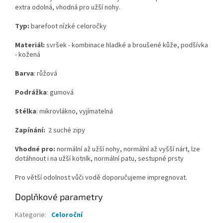
extra odolná, vhodná pro užší nohy.
Typ:
barefoot nízké celoročky
Materiál:
svršek - kombinace hladké a broušené kůže, podšívka
- kožená
Barva
: růžová
Podrážka
:
gumová
Stélka
: mikrovlákno, vyjímatelná
Z
apínání:
2 suché zipy
Vhodné pro:
normální až užší nohy, normální až vyšší nárt, lze
dotáhnout i na užší kotník, normální patu, sestupné prsty
Pro větší odolnost vůči vodě doporučujeme impregnovat.
Doplňkové parametry
Kategorie
:
Celoroční