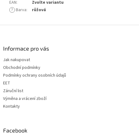
EAN
:
Zvolte variantu
?
Barva
:
růžová
Z
á
p
a
Informace pro vás
t
Jak nakupovat
í
Obchodní podmínky
Podmínky ochrany osobních údajů
EET
Záruční list
Výměna a vrácení zboží
Kontakty
Facebook