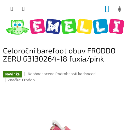
Přejít
NÁKUP
na
obsah
KOŠÍK
Celoroční barefoot obuv FRODDO
ZERU G3130264-18 fuxia/pink
Průměrné
Neohodnoceno
Podrobnosti hodnocení
Novinka
hodnocení
Značka:
Froddo
produktu
je
0,0
z
5
hvězdiček.