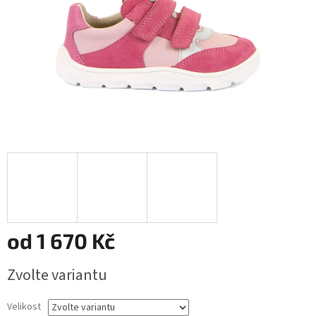
od
1 670 Kč
Měrná
Zvolte variantu
cena:
Velikost