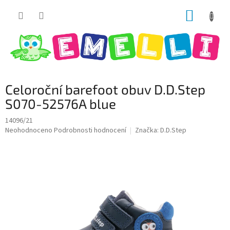
Přejít
NÁKUP
na
obsah
KOŠÍK
Celoroční barefoot obuv D.D.Step
S070-52576A blue
14096/21
Průměrné
Neohodnoceno
Podrobnosti hodnocení
Značka:
D.D.Step
hodnocení
produktu
je
0,0
z
5
hvězdiček.