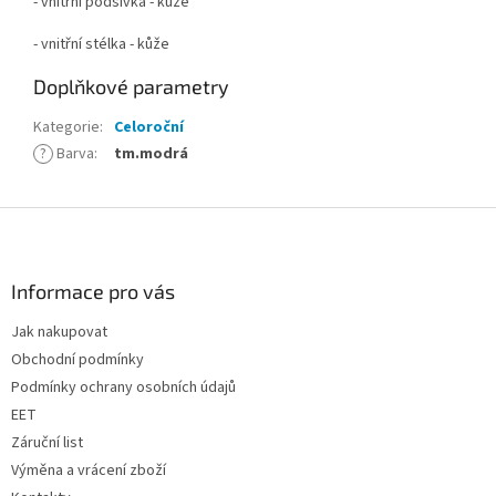
- vnitřní podšívka - kůže
- vnitřní stélka - kůže
Doplňkové parametry
Kategorie
:
Celoroční
?
Barva
:
tm.modrá
Z
á
p
a
Informace pro vás
t
Jak nakupovat
í
Obchodní podmínky
Podmínky ochrany osobních údajů
EET
Záruční list
Výměna a vrácení zboží