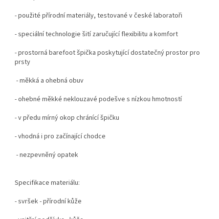
- použité přírodní materiály, testované v české laboratoři
- speciální technologie šití zaručující flexibilitu a komfort
- prostorná barefoot špička poskytující dostatečný prostor pro
prsty
- měkká a ohebná obuv
- ohebné měkké neklouzavé podešve s nízkou hmotností
- v předu mírný okop chránící špičku
- vhodná i pro začínající chodce
- nezpevněný opatek
Specifikace materiálu:
- svršek - přírodní kůže