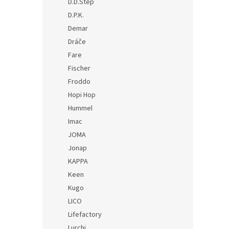
D.D.Step
D.P.K.
Demar
Dráče
Fare
Fischer
Froddo
Hopi Hop
Hummel
Imac
JOMA
Jonap
KAPPA
Keen
Kugo
LICO
Lifefactory
Lurchi