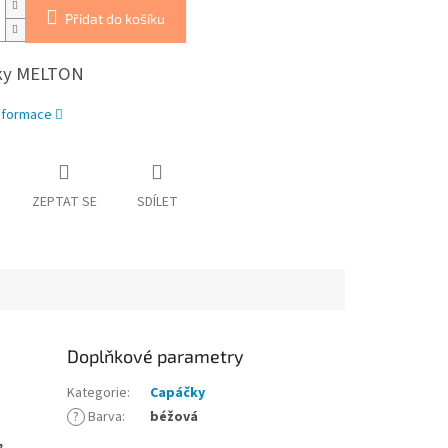
Přidat do košíku
ky MELTON
informace
ZEPTAT SE
SDÍLET
Doplňkové parametry
Kategorie
:
Capáčky
?
Barva
:
béžová
,