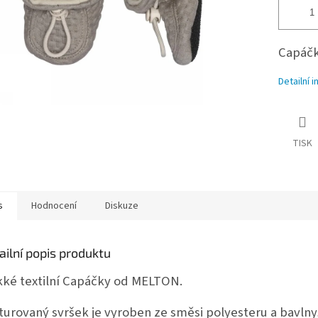
Capáč
Detailní 
TISK
s
Hodnocení
Diskuze
ailní popis produktu
ké textilní Capáčky od MELTON.
turovaný svršek je vyroben ze směsi polyesteru a bavlny