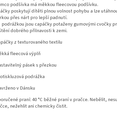
ímco podšívka má měkkou fleecovou podšívku.
áčky
poskytují dítěti plnou volnost pohybu a lze utáhno
rkou přes nárt pro lepší padnutí.
 podrážkou jsou capáčky potaženy gumovými cvočky p
ištění dobrého přilnavosti k zemi.
apáčky z texturovaného textilu
ěkká fleecová výplň
astavitelný pásek s přezkou
rotiskluzová podrážka
avrženo v Dánsku
oručené praní: 40 °C běžné praní v pračce.
Nebělit, nesu
ičce, nežehlit ani chemicky čistit.