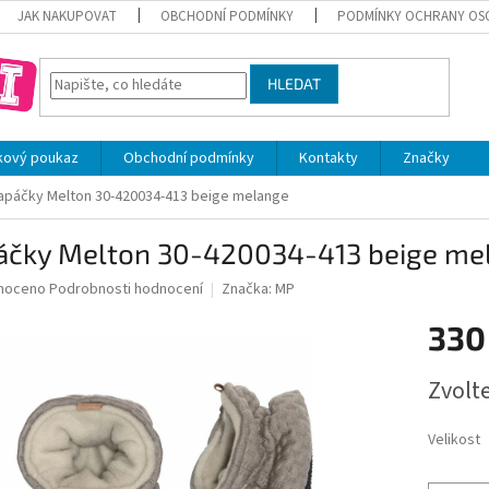
JAK NAKUPOVAT
OBCHODNÍ PODMÍNKY
PODMÍNKY OCHRANY OS
HLEDAT
kový poukaz
Obchodní podmínky
Kontakty
Značky
apáčky Melton 30-420034-413 beige melange
áčky Melton 30-420034-413 beige me
né
noceno
Podrobnosti hodnocení
Značka:
MP
ní
330
u
Měrná
Zvolt
cena:
ek.
Velikost