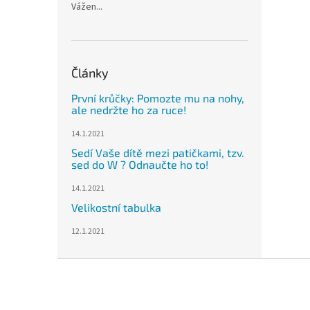
Vážen...
Články
První krůčky: Pomozte mu na nohy,
ale nedržte ho za ruce!
14.1.2021
Sedí Vaše dítě mezi patičkami, tzv.
sed do W ? Odnaučte ho to!
14.1.2021
Velikostní tabulka
12.1.2021
Z
á
p