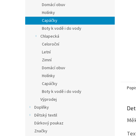
n
Domácí obuv
e
Holínky
l
Capáčky
Boty k vodě i do vody
Chlapecká
Celoroční
Letní
Zimní
Domácí obuv
Holínky
Capáčky
Popi
Boty k vodě i do vody
Výprodej
Doplňky
Det
Dětský textil
Měk
Dárkový poukaz
Značky
Tex