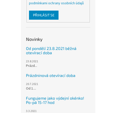
podmínkami ochrany osobních údajů
PŘIHLÁSIT SE
Novinky
Od pondělí 23.8.2021 běžná
otevírací doba
23.8.2021
Prázd...
Prázdninová otevírací doba
20.7.2021
Od 1....
Fungujeme jako výdejní okénko!
Po-pá 15-17 hod
3.3.2021