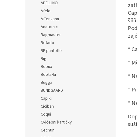
ADELLINO
zat
Afelo
Cap
Affenzahn
šňů
Anatomic
Pod
Bagmaster
zaj
Befado
* C
BF pantofle
Big
* M
Bobux
Boots4u
* N
Bugga
* P
BUNDGAARD
Capiki
* N
Ciciban
Coqui
Dop
Cvičební kartičky
suš
Čechtín