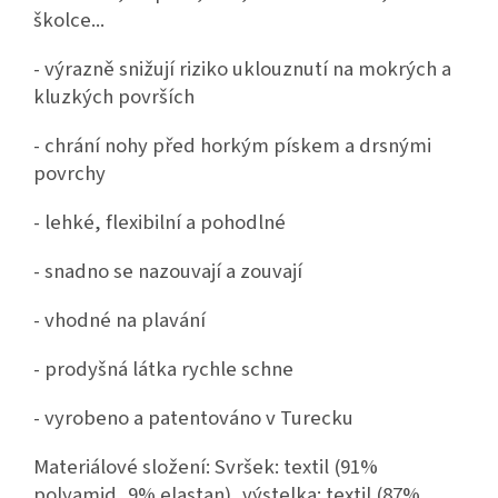
školce...
- výrazně snižují riziko uklouznutí na mokrých a
kluzkých površích
- chrání nohy před horkým pískem a drsnými
povrchy
- lehké, flexibilní a pohodlné
- snadno se nazouvají a zouvají
- vhodné na plavání
- prodyšná látka rychle schne
- vyrobeno a patentováno v Turecku
Materiálové složení: Svršek: textil (91%
polyamid, 9% elastan), výstelka: textil (87%