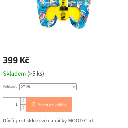
399 Kč
Měrná
Skladem
(>5 ks)
cena:
Velikost
Přidat do košíku
Dívčí protiskluzové capáčky MOOD Club