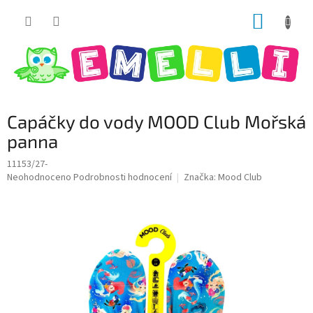
Přejít
NÁKUP
na
obsah
KOŠÍK
Capáčky do vody MOOD Club Mořská
panna
11153/27-
Průměrné
Neohodnoceno
Podrobnosti hodnocení
Značka:
Mood Club
hodnocení
produktu
je
0,0
z
5
hvězdiček.