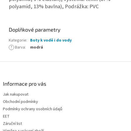
polyamid, 13% bavlna), Podrážka: PVC
Doplňkové parametry
Kategorie
:
Boty k vodě i do vody
?
Barva
:
modrá
Z
á
p
a
Informace pro vás
t
Jak nakupovat
í
Obchodní podmínky
Podmínky ochrany osobních údajů
EET
Záruční list
Výměna a vrácení zboží