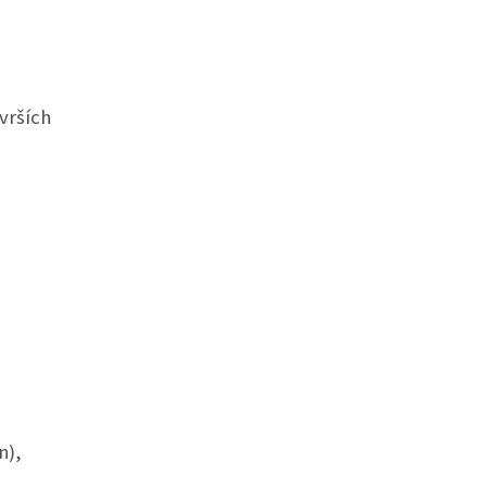
vrších
n),