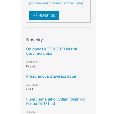
podmínkami ochrany osobních údajů
PŘIHLÁSIT SE
Novinky
Od pondělí 23.8.2021 běžná
otevírací doba
23.8.2021
Prázd...
Prázdninová otevírací doba
20.7.2021
Od 1....
Fungujeme jako výdejní okénko!
Po-pá 15-17 hod
3.3.2021