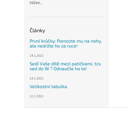
Vážen...
Články
První krůčky: Pomozte mu na nohy,
ale nedržte ho za ruce!
14.1.2021
Sedí Vaše dítě mezi patičkami, tzv.
sed do W ? Odnaučte ho to!
14.1.2021
Velikostní tabulka
12.1.2021
Z
á
p