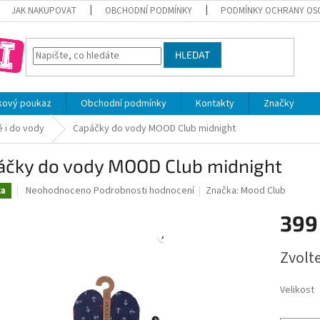
JAK NAKUPOVAT
OBCHODNÍ PODMÍNKY
PODMÍNKY OCHRANY OS
HLEDAT
kový poukaz
Obchodní podmínky
Kontakty
Značky
ě i do vody
Capáčky do vody MOOD Club midnight
áčky do vody MOOD Club midnight
Průměrné
Neohodnoceno
Podrobnosti hodnocení
Značka:
Mood Club
ka
hodnocení
produktu
399
je
0,0
Měrná
Zvolt
z
cena:
5
hvězdiček.
Velikost