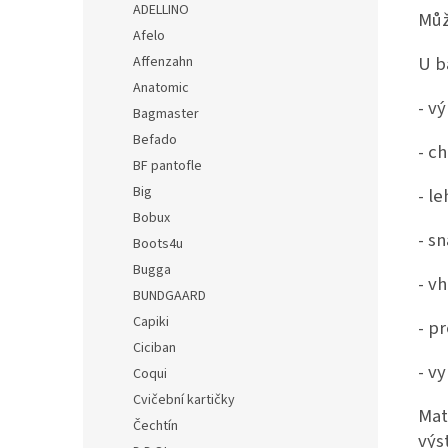
ADELLINO
Můž
Afelo
U b
Affenzahn
Anatomic
- v
Bagmaster
Befado
- c
BF pantofle
Big
- l
Bobux
- s
Boots4u
Bugga
- v
BUNDGAARD
Capiki
- p
Ciciban
- v
Coqui
Cvičební kartičky
Mat
Čechtín
výs