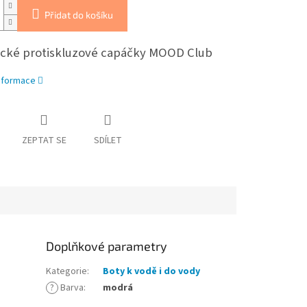
Přidat do košíku
cké protiskluzové capáčky MOOD Club
informace
ZEPTAT SE
SDÍLET
Doplňkové parametry
Kategorie
:
Boty k vodě i do vody
?
Barva
:
modrá