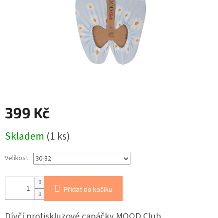
399 Kč
Měrná
Skladem
(1 ks)
cena:
Velikost
Přidat do košíku
Dívčí protiskluzové capáčky MOOD Club