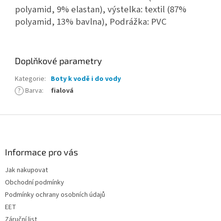
polyamid, 9% elastan), výstelka: textil (87%
polyamid, 13% bavlna), Podrážka: PVC
Doplňkové parametry
Kategorie
:
Boty k vodě i do vody
?
Barva
:
fialová
Z
á
p
a
Informace pro vás
t
Jak nakupovat
í
Obchodní podmínky
Podmínky ochrany osobních údajů
EET
Záruční list