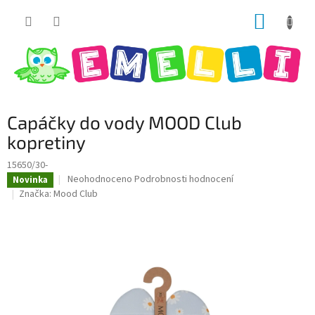
Přejít
NÁKUP
na
obsah
KOŠÍK
Capáčky do vody MOOD Club
kopretiny
15650/30-
Průměrné
Neohodnoceno
Podrobnosti hodnocení
Novinka
hodnocení
Značka:
Mood Club
produktu
je
0,0
z
5
hvězdiček.