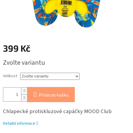
399 Kč
Měrná
Zvolte variantu
cena:
Velikost
Přidat do košíku
Chlapecké protiskluzové capáčky MOOD Club
Detailní informace