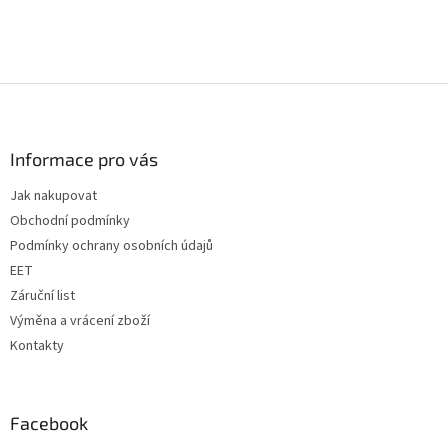
Z
á
p
a
Informace pro vás
t
Jak nakupovat
í
Obchodní podmínky
Podmínky ochrany osobních údajů
EET
Záruční list
Výměna a vrácení zboží
Kontakty
Facebook