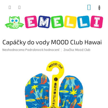
Přejít
NÁKUP
na
obsah
KOŠÍK
Capáčky do vody MOOD Club Hawai
Průměrné
Neohodnoceno
Podrobnosti hodnocení
Značka:
Mood Club
hodnocení
produktu
je
0,0
z
5
hvězdiček.