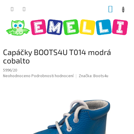
Přejít
NÁKUP
na
obsah
KOŠÍK
Capáčky BOOTS4U T014 modrá
cobalto
5996/20
Průměrné
Neohodnoceno
Podrobnosti hodnocení
Značka:
Boots4u
hodnocení
produktu
je
0,0
z
5
hvězdiček.