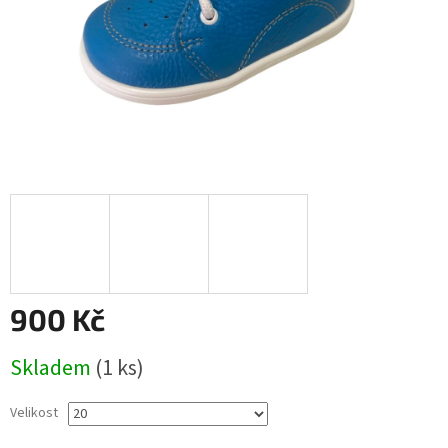
900 Kč
Měrná
Skladem
(1 ks)
cena:
Velikost