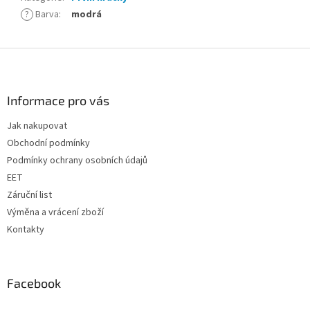
?
Barva
:
modrá
Z
á
p
a
Informace pro vás
t
Jak nakupovat
í
Obchodní podmínky
Podmínky ochrany osobních údajů
EET
Záruční list
Výměna a vrácení zboží
Kontakty
Facebook