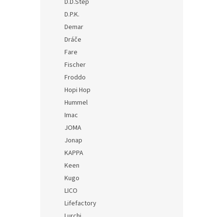
D.D.Step
D.P.K.
Demar
Dráče
Fare
Fischer
Froddo
Hopi Hop
Hummel
Imac
JOMA
Jonap
KAPPA
Keen
Kugo
LICO
Lifefactory
Lurchi