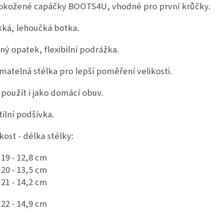
okožené capáčky BOOTS4U, vhodné pro první krůčky.
ká, lehoučká botka.
ný opatek, flexibilní podrážka.
ímatelná stélka pro lepší poměření velikosti.
 použít i jako domácí obuv.
tilní podšívka.
kost - délka stélky:
 19 - 12,8 cm
 20 - 13,5 cm
 21 - 14,2 cm
 22 - 14,9 cm