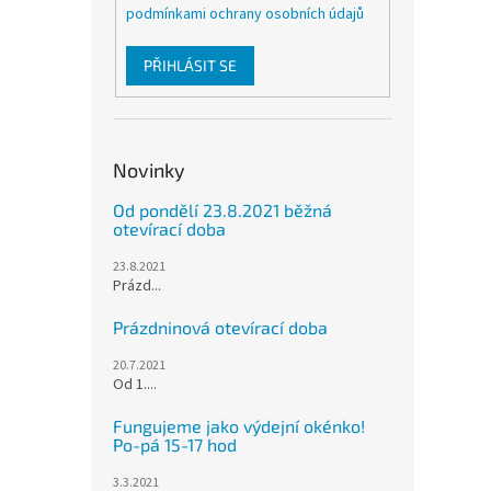
podmínkami ochrany osobních údajů
PŘIHLÁSIT SE
Novinky
Od pondělí 23.8.2021 běžná
otevírací doba
23.8.2021
Prázd...
Prázdninová otevírací doba
20.7.2021
Od 1....
Fungujeme jako výdejní okénko!
Po-pá 15-17 hod
3.3.2021