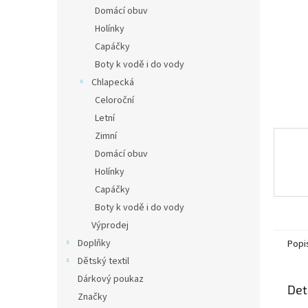
n
Domácí obuv
e
Holínky
l
Capáčky
Boty k vodě i do vody
Chlapecká
Celoroční
Letní
Zimní
Domácí obuv
Holínky
Capáčky
Boty k vodě i do vody
Výprodej
Doplňky
Popi
Dětský textil
Dárkový poukaz
Det
Značky