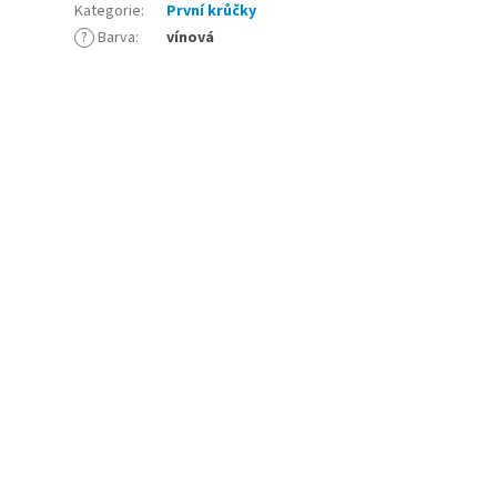
Kategorie
:
První krůčky
?
Barva
:
vínová