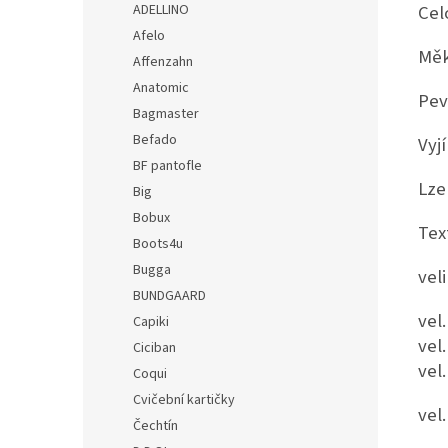
Cel
ADELLINO
Afelo
Měk
Affenzahn
Anatomic
Pev
Bagmaster
Befado
Vyj
BF pantofle
Lze
Big
Bobux
Tex
Boots4u
Bugga
veli
BUNDGAARD
vel.
Capiki
vel.
Ciciban
vel.
Coqui
Cvičební kartičky
vel.
Čechtín