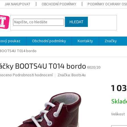
JAK NAKUPOVAT
OBCHODNÍ PODMÍNKY
PODMÍNKY OCHRANY OS
HLEDAT
kový poukaz
Obchodní podmínky
Kontakty
Značky
 BOOTS4U T014 bordo
áčky BOOTS4U T014 bordo
6020/20
né
noceno
Podrobnosti hodnocení
Značka:
Boots4u
ní
1 03
u
Měrná
Skla
cena:
ek.
Velikost