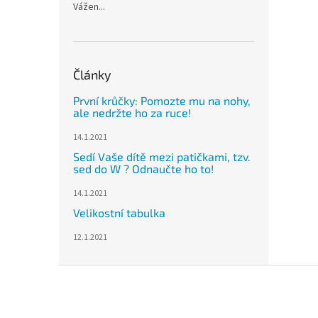
Vážen...
Články
První krůčky: Pomozte mu na nohy,
ale nedržte ho za ruce!
14.1.2021
Sedí Vaše dítě mezi patičkami, tzv.
sed do W ? Odnaučte ho to!
14.1.2021
Velikostní tabulka
12.1.2021
Z
á
p