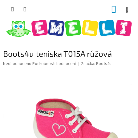
Přejít
NÁKUP
na
obsah
KOŠÍK
Boots4u teniska T015A růžová
Průměrné
Neohodnoceno
Podrobnosti hodnocení
Značka:
Boots4u
hodnocení
produktu
je
0,0
z
5
hvězdiček.