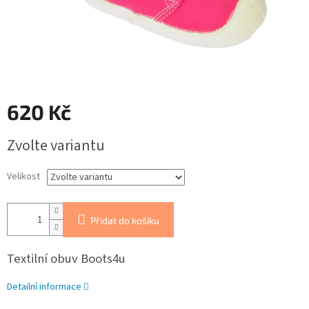
620 Kč
Měrná
Zvolte variantu
cena:
Velikost
Přidat do košíku
Textilní obuv Boots4u
Detailní informace