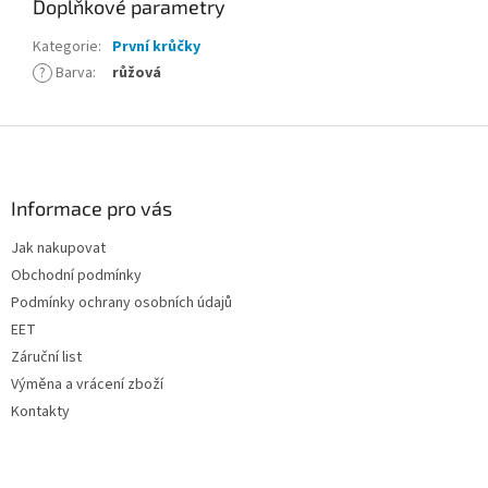
Doplňkové parametry
Kategorie
:
První krůčky
?
Barva
:
růžová
Z
á
p
a
Informace pro vás
t
Jak nakupovat
í
Obchodní podmínky
Podmínky ochrany osobních údajů
EET
Záruční list
Výměna a vrácení zboží
Kontakty