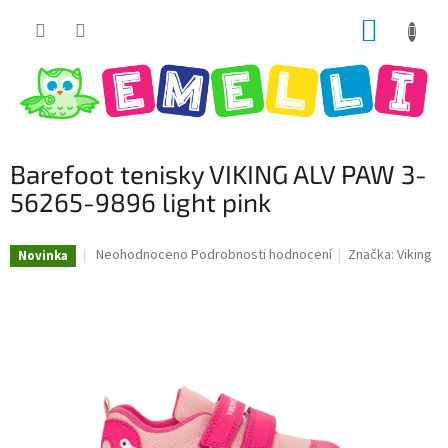
Přejít
NÁKUP
na
obsah
KOŠÍK
Barefoot tenisky VIKING ALV PAW 3-
56265-9896 light pink
Průměrné
Neohodnoceno
Podrobnosti hodnocení
Značka:
Viking
Novinka
hodnocení
produktu
je
0,0
z
5
hvězdiček.