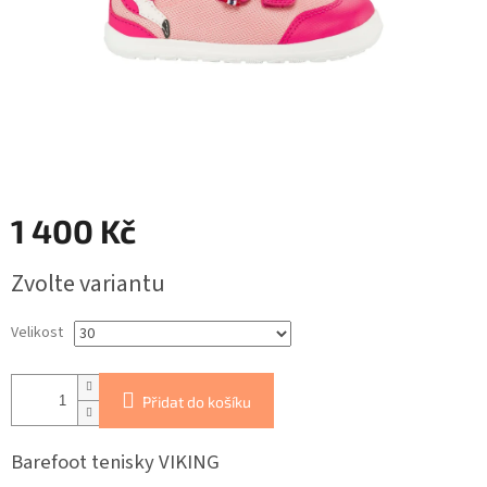
1 400 Kč
Měrná
Zvolte variantu
cena:
Velikost
Přidat do košíku
Barefoot tenisky VIKING