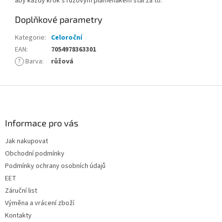
aby každý krok s růžovým plameňákem stál za to.
Doplňkové parametry
Kategorie
:
Celoroční
EAN
:
7054978363301
?
Barva
:
růžová
Z
á
p
a
Informace pro vás
t
Jak nakupovat
í
Obchodní podmínky
Podmínky ochrany osobních údajů
EET
Záruční list
Výměna a vrácení zboží
Kontakty