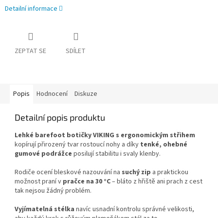
Detailní informace
ZEPTAT SE
SDÍLET
Popis
Hodnocení
Diskuze
Detailní popis produktu
Lehké barefoot botičky VIKING s ergonomickým střihem
kopírují přirozený tvar rostoucí nohy a díky
tenké, ohebné
gumové podrážce
posilují stabilitu i svaly klenby.
Rodiče ocení bleskové nazouvání na
suchý zip
a praktickou
možnost praní v
pračce na 30 °C
– bláto z hřiště ani prach z cest
tak nejsou žádný problém.
Vyjímatelná stélka
navíc usnadní kontrolu správné velikosti,