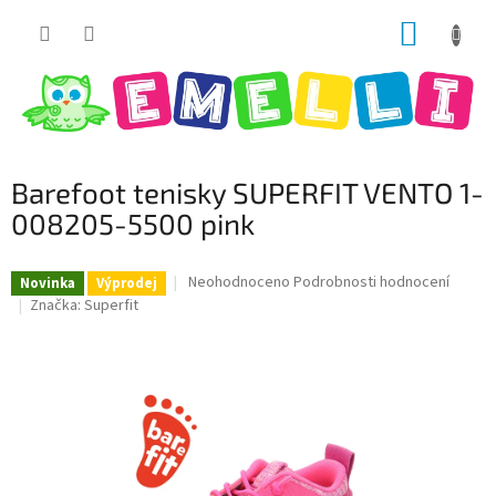
Přejít
NÁKUP
na
obsah
KOŠÍK
Barefoot tenisky SUPERFIT VENTO 1-
008205-5500 pink
Průměrné
Neohodnoceno
Podrobnosti hodnocení
Novinka
Výprodej
hodnocení
Značka:
Superfit
produktu
je
0,0
z
5
hvězdiček.