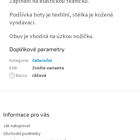
Zapínání na elastickou tkaničku.
Podšívka boty je textilní, stélka je kožená
vyndavací.
Obuv je vhodná na úzkou nožičku.
Doplňkové parametry
Kategorie
:
Celoroční
EAN
:
Zvolte variantu
?
Barva
:
růžová
Z
á
p
a
Informace pro vás
t
Jak nakupovat
í
Obchodní podmínky