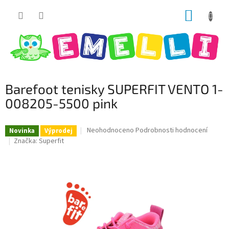
Přejít
NÁKUP
na
obsah
KOŠÍK
Barefoot tenisky SUPERFIT VENTO 1-
008205-5500 pink
Průměrné
Neohodnoceno
Podrobnosti hodnocení
Novinka
Výprodej
hodnocení
Značka:
Superfit
produktu
je
0,0
z
5
hvězdiček.