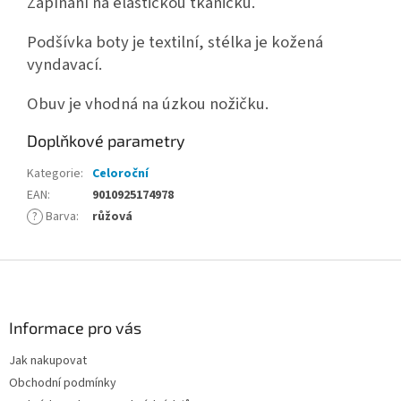
Zapínání na elastickou tkaničku.
Podšívka boty je textilní, stélka je kožená
vyndavací.
Obuv je vhodná na úzkou nožičku.
Doplňkové parametry
Kategorie
:
Celoroční
EAN
:
9010925174978
?
Barva
:
růžová
Z
á
p
a
Informace pro vás
t
Jak nakupovat
í
Obchodní podmínky