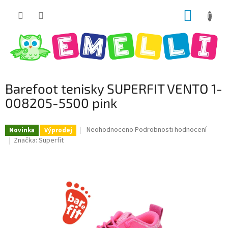
Přejít
NÁKUP
na
obsah
KOŠÍK
Barefoot tenisky SUPERFIT VENTO 1-
008205-5500 pink
Průměrné
Neohodnoceno
Podrobnosti hodnocení
Novinka
Výprodej
hodnocení
Značka:
Superfit
produktu
je
0,0
z
5
hvězdiček.