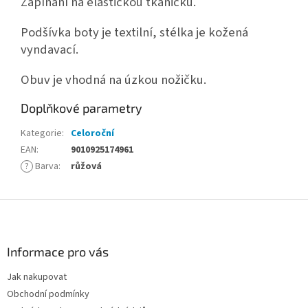
Zapínání na elastickou tkaničku.
Podšívka boty je textilní, stélka je kožená
vyndavací.
Obuv je vhodná na úzkou nožičku.
Doplňkové parametry
Kategorie
:
Celoroční
EAN
:
9010925174961
?
Barva
:
růžová
Z
á
p
a
Informace pro vás
t
Jak nakupovat
í
Obchodní podmínky