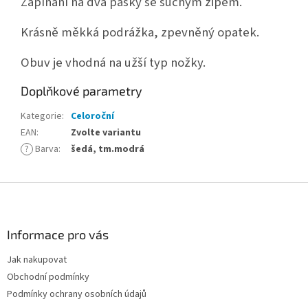
Zapínání na dva pásky se suchým zipem.
Krásně měkká podrážka, zpevněný opatek.
Obuv je vhodná na užší typ nožky.
Doplňkové parametry
Kategorie
:
Celoroční
EAN
:
Zvolte variantu
?
Barva
:
šedá, tm.modrá
Z
á
p
a
Informace pro vás
t
Jak nakupovat
í
Obchodní podmínky
Podmínky ochrany osobních údajů