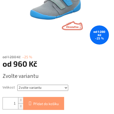
od 1 280
Kč
–25 %
od 1 280 Kč
–25 %
od
960 Kč
Měrná
Zvolte variantu
cena:
Velikost
Přidat do košíku