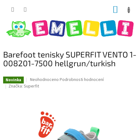
Přejít
NÁKUP
na
obsah
KOŠÍK
Barefoot tenisky SUPERFIT VENTO 1-
008201-7500 hellgrun/turkish
Průměrné
Neohodnoceno
Podrobnosti hodnocení
Novinka
hodnocení
Značka:
Superfit
produktu
je
0,0
z
5
hvězdiček.