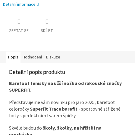
Detailní informace
ZEPTAT SE
SDÍLET
Popis
Hodnocení
Diskuze
Detailní popis produktu
Barefoot tenisky na užší nožku od rakouské značky
SUPERFIT.
Představujeme vám novinku pro jaro 2025, barefoot
celoročky
Superfit Trace
barefit
- sportovně střižené
boty s perfektním tvarem špičky.
Skvělé budou do
školy, školky, na hřiště i na
procházky
.