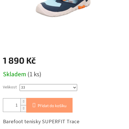
1 890 Kč
Měrná
Skladem
(1 ks)
cena:
Velikost
Přidat do košíku
Barefoot tenisky SUPERFIT Trace