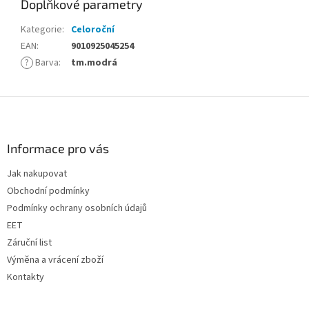
Doplňkové parametry
Kategorie
:
Celoroční
EAN
:
9010925045254
?
Barva
:
tm.modrá
Z
á
p
a
Informace pro vás
t
Jak nakupovat
í
Obchodní podmínky
Podmínky ochrany osobních údajů
EET
Záruční list
Výměna a vrácení zboží
Kontakty