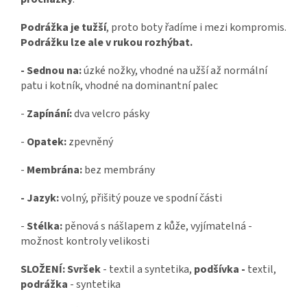
Podrážka je tužší
, proto boty řadíme i mezi kompromis.
Podrážku lze ale v rukou rozhýbat.
- Sednou na:
úzké nožky, vhodné na užší až normální
patu i kotník, vhodné na dominantní palec
-
Zapínání:
dva velcro pásky
-
Opatek:
zpevněný
-
Membrána:
bez membrány
- Jazyk:
volný, přišitý pouze ve spodní části
-
Stélka:
pěnová s nášlapem z kůže, vyjímatelná -
možnost kontroly velikosti
SLOŽENÍ: Svršek
- textil a syntetika,
podšívka -
textil,
podrážka
- syntetika