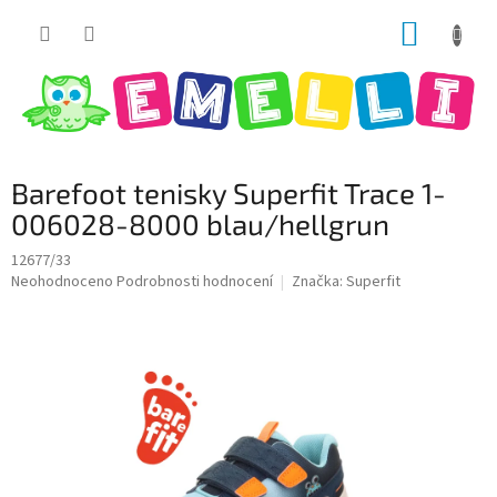
Přejít
NÁKUP
na
obsah
KOŠÍK
Barefoot tenisky Superfit Trace 1-
006028-8000 blau/hellgrun
12677/33
Průměrné
Neohodnoceno
Podrobnosti hodnocení
Značka:
Superfit
hodnocení
produktu
je
0,0
z
5
hvězdiček.