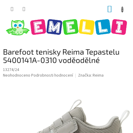
Přejít
NÁKUP
na
obsah
KOŠÍK
Barefoot tenisky Reima Tepastelu
5400141A-0310 voděodělné
13274/24
Průměrné
Neohodnoceno
Podrobnosti hodnocení
Značka:
Reima
hodnocení
produktu
je
0,0
z
5
hvězdiček.