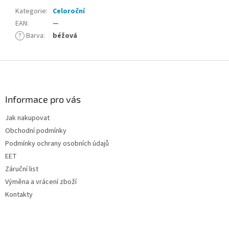
Kategorie
:
Celoroční
EAN
:
—
?
Barva
:
béžová
Z
á
p
a
Informace pro vás
t
Jak nakupovat
í
Obchodní podmínky
Podmínky ochrany osobních údajů
EET
Záruční list
Výměna a vrácení zboží
Kontakty