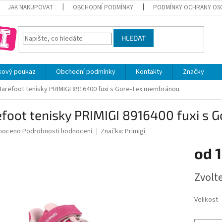
JAK NAKUPOVAT
OBCHODNÍ PODMÍNKY
PODMÍNKY OCHRANY OS
HLEDAT
kový poukaz
Obchodní podmínky
Kontakty
Značky
Barefoot tenisky PRIMIGI 8916400 fuxi s Gore-Tex membránou
efoot tenisky PRIMIGI 8916400 fuxi s
né
noceno
Podrobnosti hodnocení
Značka:
Primigi
ní
od
1
u
Měrná
Zvolt
cena:
ek.
Velikost