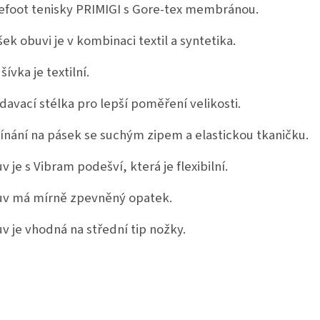
efoot tenisky PRIMIGI s Gore-tex membránou.
šek obuvi je v kombinaci textil a syntetika.
šívka je textilní.
davací stélka pro lepší poměření velikosti.
ínání na pásek se suchým zipem a elastickou tkaničku.
v je s Vibram podešví, která je flexibilní.
v má mírně zpevněný opatek.
v je vhodná na střední tip nožky.