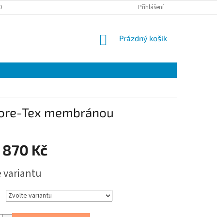
OBNÍCH ÚDAJŮ
EET
ZÁRUČNÍ LIST
Přihlášení
VÝMĚNA A VRÁCENÍ ZBOŽÍ
NÁKUPNÍ
Prázdný košík
KOŠÍK
 Gore-Tex membránou
 870 Kč
e variantu