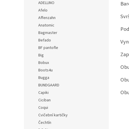
Bar
ADELLINO
Afelo
Svr
Affenzahn
Anatomic
Pod
Bagmaster
Befado
Vyn
BF pantofle
Zap
Big
Bobux
Obu
Boots4u
Bugga
Obu
BUNDGAARD
Obu
Capiki
Ciciban
Coqui
Cvičební kartičky
Čechtín