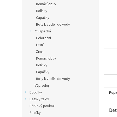
n
Domácí obuv
e
Holínky
l
Capáčky
Boty k vodě i do vody
Chlapecká
Celoroční
Letní
Zimní
Domácí obuv
Holínky
Capáčky
Boty k vodě i do vody
Výprodej
Doplňky
Popi
Dětský textil
Dárkový poukaz
Det
Značky