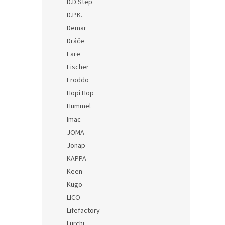
D.D.Step
D.P.K.
Demar
Dráče
Fare
Fischer
Froddo
Hopi Hop
Hummel
Imac
JOMA
Jonap
KAPPA
Keen
Kugo
LICO
Lifefactory
Lurchi