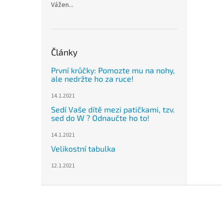
Vážen...
Články
První krůčky: Pomozte mu na nohy,
ale nedržte ho za ruce!
14.1.2021
Sedí Vaše dítě mezi patičkami, tzv.
sed do W ? Odnaučte ho to!
14.1.2021
Velikostní tabulka
12.1.2021
Z
á
p