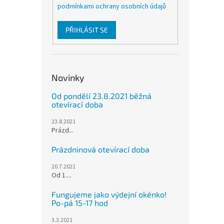
podmínkami ochrany osobních údajů
PŘIHLÁSIT SE
Novinky
Od pondělí 23.8.2021 běžná
otevírací doba
23.8.2021
Prázd...
Prázdninová otevírací doba
20.7.2021
Od 1....
Fungujeme jako výdejní okénko!
Po-pá 15-17 hod
3.3.2021